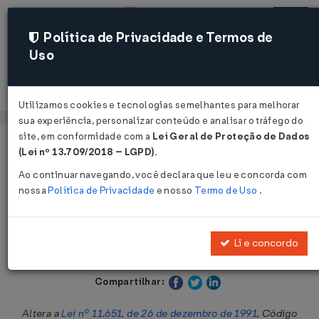
Política de Privacidade e Termos de
Uso
Acessar
Utilizamos cookies e tecnologias semelhantes para melhorar
sua experiência, personalizar conteúdo e analisar o tráfego do
site, em conformidade com a
Lei Geral de Proteção de Dados
Página Inicial
Legislações
Legislação Estadual - Goiás
(Lei nº 13.709/2018 – LGPD)
.
Ao continuar navegando, você declara que leu e concorda com
Voltar
nossa
Política de Privacidade
e nosso
Termo de Uso
.
Lei Nº 22088 DE 06/07/2023
Li e concordo
Publicado no DOE - GO em 6 jul 2023
Compartilhar:
Altera a
Lei nº 11.651, de 26 de dezembro de 1991
, Código