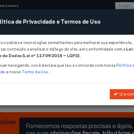
em somos
ítica de Privacidade e Termos de Uso
CONSULTORIA
SISTEMAS
COMÉRCIO EXTER
os cookies e tecnologias semelhantes para melhorar sua experiência,
zar conteúdo e analisar o tráfego do site, em conformidade com a
Lei
 de Dados (Lei nº 13.709/2018 – LGPD)
.
/2023
nuar navegando, você declara que leu e concorda com nossa
Política 
ade
e nosso
Termo de Uso
.
Li e co
2008
e a
Portaria MF Nº 307/2014
, que dispõem sobre o regime aduan