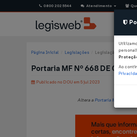
0800 202 5544
Atendimento
Qu
Pol
Utilizam
personali
Página Inicial
Legislações
Legislação Federal
Proteção
Portaria MF Nº 668 DE 04/07
Ao conti
Privacid
Publicado no DOU em 5 jul 2023
Altera a
Portaria MF Nº 112/