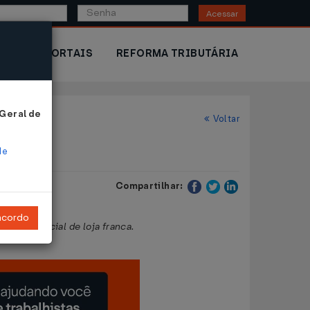
Acessar
IOR
PORTAIS
REFORMA TRIBUTÁRIA
 Geral de
Voltar
de
Compartilhar:
ncordo
eiro especial de loja franca.