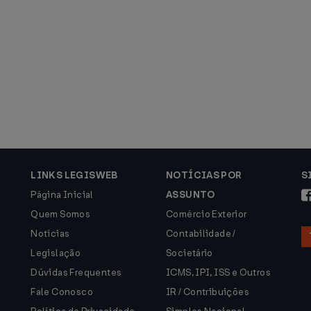
LINKS LEGISWEB
NOTÍCIAS POR
S
Página Inicial
ASSUNTO
Quem Somos
Comércio Exterior
Notícias
Contabilidade /
Legislação
Societário
Dúvidas Frequentes
ICMS, IPI, ISS e Outros
Fale Conosco
IR / Contribuições