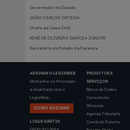
Governador do Estado
JOÃO CARLOS ORTEGA
Chefe da Casa Civil
RENÊ DE OLIVEIRA GARCIA JUNIOR
Secretário de Estado da Fazenda
ASSINAR O LEGISWEB
PRODUTOS E
Mantenha-se informado
SERVIÇOS
e atualizado com o
Banco de Dados
LegisWeb.
Consultoria
Sistemas
COMO ASSINAR
Agenda Tributária
LIGUE GRÁTIS
Comércio Exterior
0800 202 5544