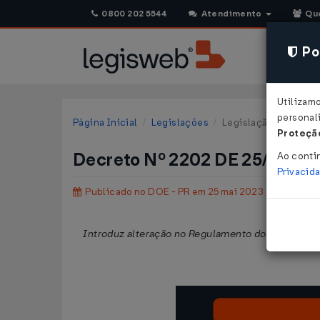
0800 202 5544
Atendimento
Qu
Pol
Utilizam
personali
Página Inicial
Legislações
Legislação Estadual 
Proteção
Decreto Nº 2202 DE 25/05/2
Ao conti
Privacid
Publicado no DOE - PR em 25 mai 2023
Introduz alteração no Regulamento do Imposto so