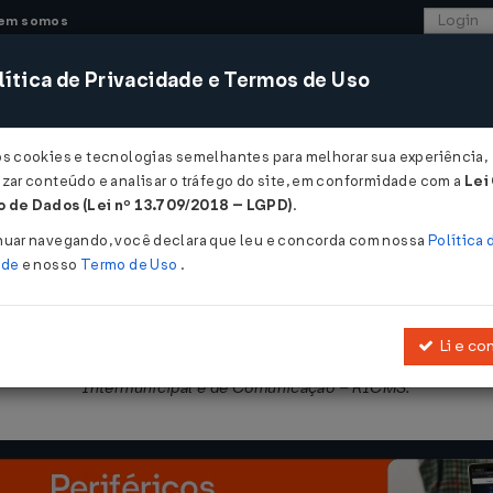
em somos
ítica de Privacidade e Termos de Uso
CONSULTORIA
SISTEMAS
COMÉRCIO EXTER
os cookies e tecnologias semelhantes para melhorar sua experiência,
zar conteúdo e analisar o tráfego do site, em conformidade com a
Lei
- Paraná
 de Dados (Lei nº 13.709/2018 – LGPD)
.
023
nuar navegando, você declara que leu e concorda com nossa
Política 
ade
e nosso
Termo de Uso
.
Li e co
bre Operações Relativas à Circulação de Mercadorias e sobre Pres
Intermunicipal e de Comunicação – RICMS.