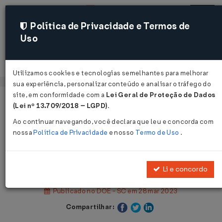
Política de Privacidade e Termos de
Uso
Acessar
Utilizamos cookies e tecnologias semelhantes para melhorar
sua experiência, personalizar conteúdo e analisar o tráfego do
site, em conformidade com a
Lei Geral de Proteção de Dados
Página Inicial
Legislações
(Lei nº 13.709/2018 – LGPD)
.
Legislação Estadual - Santa Catarina
Ao continuar navegando, você declara que leu e concorda com
nossa
Política de Privacidade
e nosso
Termo de Uso
.
Voltar
Decreto Nº 81 DE 28/03/2023
Li e concordo
Publicado no DOE - SC em 28 mar 2023
Compartilhar: