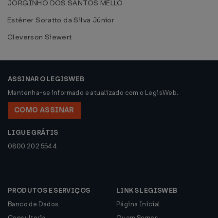
JORGINHO DOS SANTOS MELLO
Estêner Soratto da Silva Júnior
Cleverson Siewert
ASSINAR O LEGISWEB
Mantenha-se informado e atualizado com o LegisWeb.
COMO ASSINAR
LIGUE GRÁTIS
0800 202 5544
PRODUTOS E SERVIÇOS
LINKS LEGISWEB
Banco de Dados
Página Inicial
Consultoria
Quem Somos