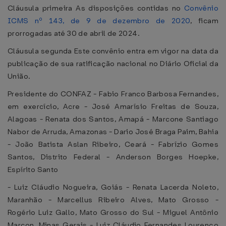
Cláusula primeira As disposições contidas no
Convênio
ICMS nº 143, de 9 de dezembro de 2020
, ficam
prorrogadas até 30 de abril de 2024.
Cláusula segunda Este convênio entra em vigor na data da
publicação de sua ratificação nacional no Diário Oficial da
União.
Presidente do CONFAZ - Fabio Franco Barbosa Fernandes,
em exercício, Acre - José Amarísio Freitas de Souza,
Alagoas - Renata dos Santos, Amapá - Marcone Santiago
Nabor de Arruda, Amazonas - Dario José Braga Paim, Bahia
- João Batista Aslan Ribeiro, Ceará - Fabrízio Gomes
Santos, Distrito Federal - Anderson Borges Hoepke,
Espírito Santo
- Luiz Cláudio Nogueira, Goiás - Renata Lacerda Noleto,
Maranhão - Marcellus Ribeiro Alves, Mato Grosso -
Rogério Luiz Gallo, Mato Grosso do Sul - Miguel Antônio
Marcon, Minas Gerais - Luiz Cláudio Fernandes Lourenço