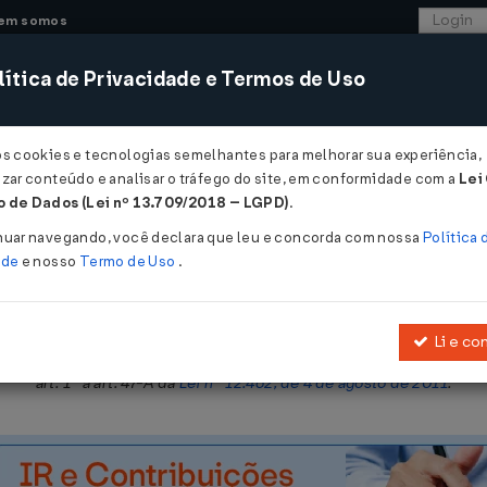
em somos
ítica de Privacidade e Termos de Uso
CONSULTORIA
SISTEMAS
COMÉRCIO EXTER
os cookies e tecnologias semelhantes para melhorar sua experiência,
zar conteúdo e analisar o tráfego do site, em conformidade com a
Lei
 de Dados (Lei nº 13.709/2018 – LGPD)
.
E 31/03/2023
nuar navegando, você declara que leu e concorda com nossa
Política 
ade
e nosso
Termo de Uso
.
Li e co
 prorrogar a possibilidade de uso da
Lei nº 8.666, de 21 de junho de 
art. 1º a art. 47-A da
Lei nº 12.462, de 4 de agosto de 2011
.