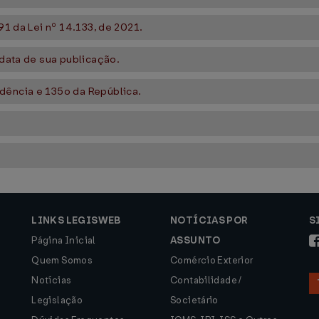
91 da Lei nº 14.133, de 2021.
 data de sua publicação.
dência e 135o da República.
LINKS LEGISWEB
NOTÍCIAS POR
S
Página Inicial
ASSUNTO
Quem Somos
Comércio Exterior
Notícias
Contabilidade /
Legislação
Societário