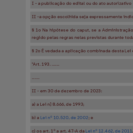
I - a publicação do edital ou do ato autorizativ
II -a opção escolhida seja expressamente indica
§ 1o Na hipótese do caput, se a Administração 
regido pelas regras nelas previstas durante tod
§ 2o É vedada a aplicação combinada desta Lei co
"Art. 193. ......
......
II - em 30 de dezembro de 2023:
a) a Lei n] 8.666, de 1993;
b) a
Lei nº 10.520, de 2002
; e
c) os art. 1º a art. 47-A da
Lei nº 12.462, de 2011