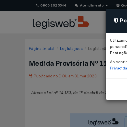
0800 202 5544
Atendimento
Qu
Pol
Utilizam
personali
Página Inicial
Legislações
Legislação Federal
Proteção
Medida Provisória Nº 1167 D
Ao conti
Privacid
Publicado no DOU em 31 mar 2023
Altera a Lei nº 14.133, de 1º de abril de 2021, para