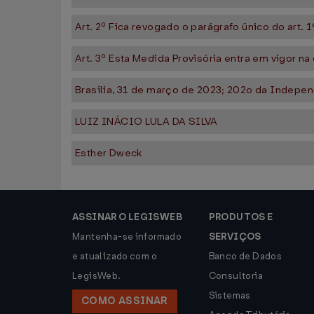
Art. 2º Fica revogado o parágrafo único do art. 1
Art. 3º Esta Medida Provisória entra em vigor na
Brasília, 31 de março de 2023; 202o da Indepen
LUIZ INÁCIO LULA DA SILVA
Esther Dweck
ASSINAR O LEGISWEB
PRODUTOS E
Mantenha-se informado
SERVIÇOS
e atualizado com o
Banco de Dados
LegisWeb.
Consultoria
Sistemas
COMO ASSINAR