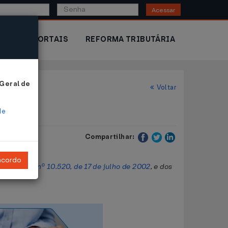
Acessar
IOR
PORTAIS
REFORMA TRIBUTÁRIA
 Geral de
Voltar
de
Compartilhar:
ncordo
1993
, da
Lei nº 10.520, de 17 de julho de 2002
, e dos