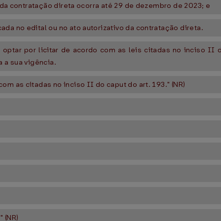
o da contratação direta ocorra até 29 de dezembro de 2023; e
da no edital ou no ato autorizativo da contratação direta.
optar por licitar de acordo com as leis citadas no inciso II d
a a sua vigência.
m as citadas no inciso II do caput do art. 193." (NR)
." (NR)