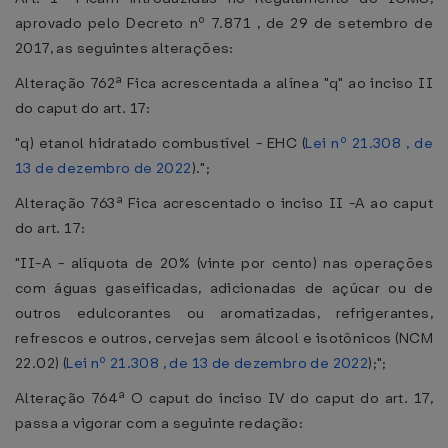
aprovado pelo Decreto nº 7.871 , de 29 de setembro de
2017, as seguintes alterações:
Alteração 762ª Fica acrescentada a alínea "q" ao inciso II
do caput do art. 17:
"q) etanol hidratado combustível - EHC (
Lei nº 21.308 , de
13 de dezembro de 2022
).";
Alteração 763ª Fica acrescentado o inciso II -A ao caput
do art. 17:
"II-A - alíquota de 20% (vinte por cento) nas operações
com águas gaseificadas, adicionadas de açúcar ou de
outros edulcorantes ou aromatizadas, refrigerantes,
refrescos e outros, cervejas sem álcool e isotônicos (NCM
22.02) (
Lei nº 21.308 , de 13 de dezembro de 2022
);";
Alteração 764ª O caput do inciso IV do caput do art. 17,
passa a vigorar com a seguinte redação: