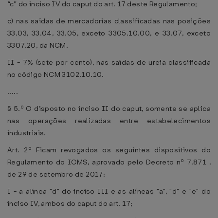
“c” do inciso IV do caput do art. 17 deste Regulamento;
c) nas saídas de mercadorias classificadas nas posições
33.03, 33.04, 33.05, exceto 3305.10.00, e 33.07, exceto
3307.20, da NCM.
II - 7% (sete por cento), nas saídas de ureia classificada
no código NCM 3102.10.10.
.....
§ 5.º O disposto no inciso II do caput, somente se aplica
nas operações realizadas entre estabelecimentos
industriais.
Art. 2º Ficam revogados os seguintes dispositivos do
Regulamento do ICMS, aprovado pelo Decreto nº 7.871 ,
de 29 de setembro de 2017:
I - a alínea "d" do inciso III e as alíneas "a", "d" e "e" do
inciso IV, ambos do caput do art. 17;