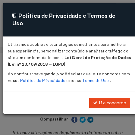
Política de Privacidade e Termos de
Uso
Acessar
Utilizamos cookies e tecnologias semelhantes para melhorar
sua experiência, personalizar conteúdo e analisar o tráfego do
site, em conformidade com a
Lei Geral de Proteção de Dados
Página Inicial
Legislações
Legislação Estadual - Paraná
(Lei nº 13.709/2018 – LGPD)
.
Ao continuar navegando, você declara que leu e concorda com
Voltar
nossa
Política de Privacidade
e nosso
Termo de Uso
.
Decreto Nº 701 DE 03/03/2023
Li e concordo
Publicado no DOE - PR em 3 mar 2023
Compartilhar:
Introduz alterações no Regulamento do Imposto sobre