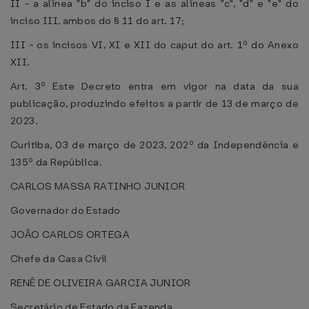
II - a alínea "b" do inciso I e as alíneas "c", "d" e "e" do
inciso III, ambos do § 11 do art. 17;
III - os incisos VI, XI e XII do caput do art. 1º do Anexo
XII.
Art. 3º Este Decreto entra em vigor na data da sua
publicação, produzindo efeitos a partir de 13 de março de
2023.
Curitiba, 03 de março de 2023, 202º da Independência e
135º da República.
CARLOS MASSA RATINHO JUNIOR
Governador do Estado
JOÃO CARLOS ORTEGA
Chefe da Casa Civil
RENÊ DE OLIVEIRA GARCIA JUNIOR
Secretário de Estado da Fazenda