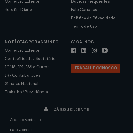
Comércio Exterior
Dúvidas Frequentes
Boletim Diário
Fale Conosco
Política de Privacidade
Termo de Uso
NOTÍCIAS POR ASSUNTO
SIGA-NOS
Comércio Exterior
Contabilidade / Societário
ICMS, IPI, ISS e Outros
TRABALHE CONOSCO
IR / Contribuições
Simples Nacional
Trabalho / Previdência
JÁ SOU CLIENTE
Área do Assinante
Fale Conosco