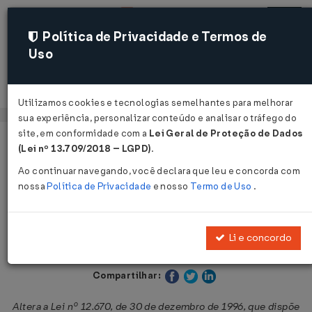
Política de Privacidade e Termos de
Uso
Acessar
Utilizamos cookies e tecnologias semelhantes para melhorar
sua experiência, personalizar conteúdo e analisar o tráfego do
site, em conformidade com a
Lei Geral de Proteção de Dados
Página Inicial
Legislações
Legislação Estadual - Ceará
(Lei nº 13.709/2018 – LGPD)
.
Ao continuar navegando, você declara que leu e concorda com
Voltar
nossa
Política de Privacidade
e nosso
Termo de Uso
.
Lei Nº 18308 DE 16/02/2023
Li e concordo
Publicado no DOE - CE em 16 fev 2023
Compartilhar:
Altera a Lei nº 12.670, de 30 de dezembro de 1996, que dispõe