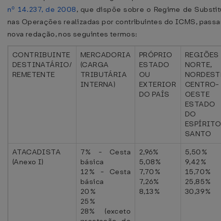
nº 14.237, de 2008
, que dispõe sobre o Regime de Substitu
nas Operações realizadas por contribuintes do ICMS, passa
nova redação, nos seguintes termos:
CONTRIBUINTE
MERCADORIA
PRÓPRIO
REGIÕES
DESTINATÁRIO/
(CARGA
ESTADO
NORTE,
REMETENTE
TRIBUTÁRIA
OU
NORDEST
INTERNA)
EXTERIOR
CENTRO-
DO PAÍS
OESTE 
ESTADO
DO
ESPÍRIT
SANTO
ATACADISTA
7% - Cesta
2,96%
5,50%
(Anexo I)
básica
5,08%
9,42%
12% - Cesta
7,70%
15,70%
básica
7,26%
25,85%
20%
8,13%
30,39%
25%
28% (exceto