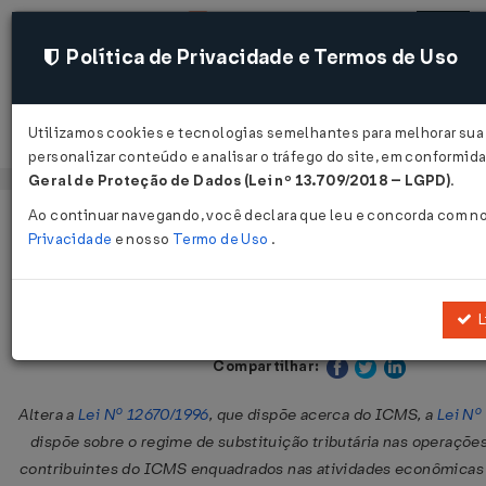
Política de Privacidade e Termos de Uso
Utilizamos cookies e tecnologias semelhantes para melhorar sua
Acessar
personalizar conteúdo e analisar o tráfego do site, em conformi
Geral de Proteção de Dados (Lei nº 13.709/2018 – LGPD)
.
Ao continuar navegando, você declara que leu e concorda com n
Página Inicial
Legislações
Legislação Estadual - Ceará
Privacidade
e nosso
Termo de Uso
.
Lei Nº 18305 DE 15/02/2023
L
Publicado no DOE - CE em 15 fev 2023
Compartilhar:
Altera a
Lei Nº 12670/1996
, que dispõe acerca do ICMS, a
Lei Nº
dispõe sobre o regime de substituição tributária nas operações
contribuintes do ICMS enquadrados nas atividades econômicas 