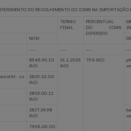
ERIMENTO DO RECOLHIMENTO DO ICMS NA IMPORTAÇÃO PARA
TERMO
PERCENTUAL
M
FINAL
DO ICMS
I
DIFERIDO
NCM
D
.....
.....
.....
...
8545.90.10
31.1.2025
75% (AC)
pi
(AC)
(AC)
ve
trolíti- co
2820.10.00
(AC)
2803.00.11
(AC)
2827.39.98
ba
(AC)
ve
7905.00.00