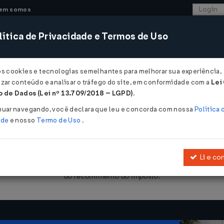
em somos
ítica de Privacidade e Termos de Uso
CONSULTORIA
SISTEMAS
COMÉRCIO EXTER
os cookies e tecnologias semelhantes para melhorar sua experiência,
zar conteúdo e analisar o tráfego do site, em conformidade com a
Lei
 - Pernambuco
 de Dados (Lei nº 13.709/2018 – LGPD)
.
2023
nuar navegando, você declara que leu e concorda com nossa
Política 
ade
e nosso
Termo de Uso
.
Li e co
2017
, que regulamenta a
Lei nº 15.730, de 17 de março de 2016
, que 
do recolhimento do imposto.