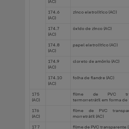
(AC)
174.6
zinco eletrolítico (AC)
(AC)
174.7
óxido de zinco (AC)
(AC)
174.8
papel eletrolítico (AC)
(AC)
174.9
cloreto de amônio (AC)
(AC)
174.10
folha de flandre (AC)
(AC)
175
filme de PVC trans
(AC)
termorretrátil em forma de 
176
filme de PVC transpar
(AC)
morretrátil (AC)
177
filme de PVC transparente 