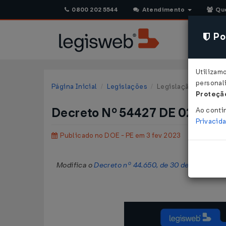
0800 202 5544
Atendimento
Qu
Pol
Utilizam
personali
Página Inicial
Legislações
Legislação Estadual
Proteção
Decreto Nº 54427 DE 02/02/
Ao conti
Privacid
Publicado no DOE - PE em 3 fev 2023
Modifica o
Decreto nº 44.650, de 30 de junho de 