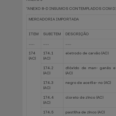
"ANEXO 8-D INSUMOS CONTEMPLADOS COM DIF
MERCADORIA IMPORTADA
ITEM
SUBITEM
DESCRIÇÃO
.....
.....
.....
174
174.1
eletrodo de carvão (AC)
(AC)
(AC)
174.2
dióxido de man- ganês ele
(AC)
(AC)
174.3
negro de acetile- no (AC)
(AC)
174.4
cloreto de zinco (AC)
(AC)
174.5
pastilha de zinco (AC)