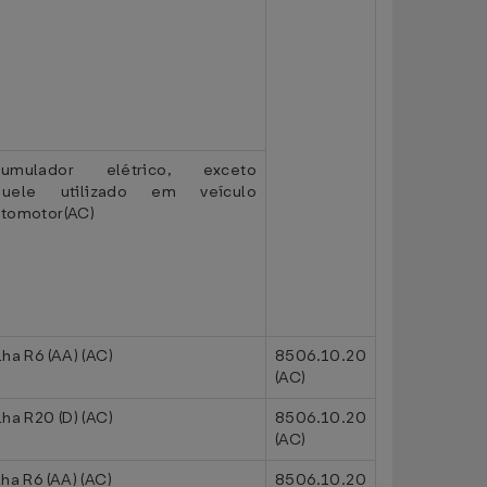
cumulador elétrico, exceto
quele utilizado em veículo
tomotor(AC)
lha R6 (AA) (AC)
8506.10.20
(AC)
lha R20 (D) (AC)
8506.10.20
(AC)
lha R6 (AA) (AC)
8506.10.20