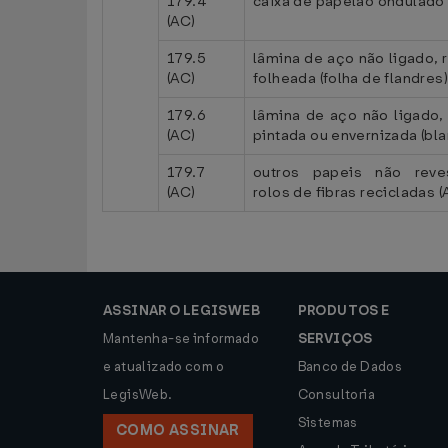
179.4
caixa de papelão ondulado 
(AC)
179.5
lâmina de aço não ligado, 
(AC)
folheada (folha de flandres)
179.6
lâmina de aço não ligado, 
(AC)
pintada ou envernizada (bla
179.7
outros papeis não reve
(AC)
rolos de fibras recicladas (
ASSINAR O LEGISWEB
PRODUTOS E
Mantenha-se informado
SERVIÇOS
e atualizado com o
Banco de Dados
LegisWeb.
Consultoria
Sistemas
COMO ASSINAR