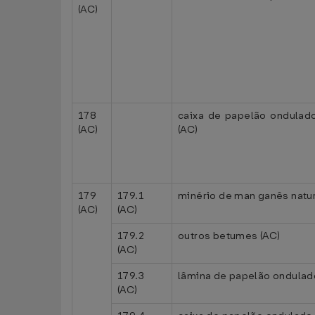
(AC)
178
caixa de papelão ondulado
(AC)
(AC)
179
179.1
minério de man ganês natur
(AC)
(AC)
179.2
outros betumes (AC)
(AC)
179.3
lâmina de papelão ondulad
(AC)