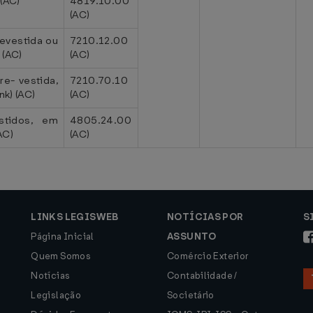
(AC)
4819.10.00
(AC)
revestida ou
7210.12.00
 (AC)
(AC)
re- vestida,
7210.70.10
nk) (AC)
(AC)
stidos, em
4805.24.00
AC)
(AC)
LINKS LEGISWEB
NOTÍCIAS POR
S
Página Inicial
ASSUNTO
Quem Somos
Comércio Exterior
Notícias
Contabilidade /
Legislação
Societário