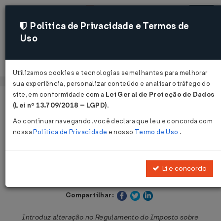
Política de Privacidade e Termos de
Uso
Acessar
Utilizamos cookies e tecnologias semelhantes para melhorar
sua experiência, personalizar conteúdo e analisar o tráfego do
site, em conformidade com a
Lei Geral de Proteção de Dados
Página Inicial
Legislações
Legislação Estadual - Paraná
(Lei nº 13.709/2018 – LGPD)
.
Ao continuar navegando, você declara que leu e concorda com
Voltar
nossa
Política de Privacidade
e nosso
Termo de Uso
.
Decreto Nº 287 DE 27/01/2023
Li e concordo
Publicado no DOE - PR em 27 jan 2023
Compartilhar:
Introduz alteração no Regulamento do Imposto sobre