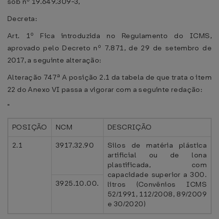
sob nº 19.649.309-3,
Decreta:
Art. 1º Fica introduzida no Regulamento do ICMS,
aprovado pelo Decreto nº 7.871, de 29 de setembro de
2017, a seguinte alteração:
Alteração 747ª A posição 2.1 da tabela de que trata o item
22 do Anexo VI passa a vigorar com a seguinte redação:
"
POSIÇÃO
NCM
DESCRIÇÃO
2.1
3917.32.90
Silos de matéria plástica
artificial ou de lona
plastificada, com
capacidade superior a 300.
3925.10.00.
litros (Convênios ICMS
52/1991, 112/2008, 89/2009
e 30/2020)