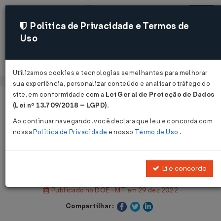
Política de Privacidade e Termos de
Uso
Acessar
Utilizamos cookies e tecnologias semelhantes para melhorar
sua experiência, personalizar conteúdo e analisar o tráfego do
site, em conformidade com a
Lei Geral de Proteção de Dados
Página Inicial
Legislações
(Lei nº 13.709/2018 – LGPD)
.
Legislação Estadual - Mato Grosso
Ao continuar navegando, você declara que leu e concorda com
nossa
Política de Privacidade
e nosso
Termo de Uso
.
Voltar
Decreto Nº 1594 DE 29/12/2022
Li e concordo
Publicado no DOE - MT em 29 dez 2022
Compartilhar: