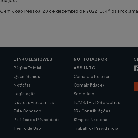
blicação.
m João Pessoa, 28 de dezembro de 2022; 134º da Proclamaç
LINKS LEGISWEB
NOTÍCIAS POR
S
Página Inicial
ASSUNTO
Quem Somos
Comércio Exterior
Notícias
Contabilidade /
Legislação
Societário
Dúvidas Frequentes
ICMS, IPI, ISS e Outros
Fale Conosco
IR / Contribuições
Política de Privacidade
Simples Nacional
Termo de Uso
Trabalho / Previdência