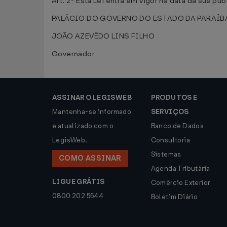
Art. 2º Esta Lei entra em vigor na data da sua pu
PALÁCIO DO GOVERNO DO ESTADO DA PARAÍBA, e
JOÃO AZEVÊDO LINS FILHO
Governador
ASSINAR O LEGISWEB
PRODUTOS E
Mantenha-se informado
SERVIÇOS
e atualizado com o
Banco de Dados
LegisWeb.
Consultoria
Sistemas
COMO ASSINAR
Agenda Tributária
LIGUE GRÁTIS
Comércio Exterior
0800 202 5544
Boletim Diário