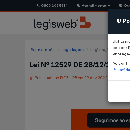
0800 202 5544
Atendimento
Qu
Pol
Utilizam
personali
Página Inicial
Legislações
Legislação Estadual 
Proteção
Lei Nº 12529 DE 28/12/2022
Ao conti
Privacid
Publicado no DOE - PB em 29 dez 2022