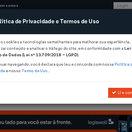
em somos
ítica de Privacidade e Termos de Uso
CONSULTORIA
SISTEMAS
COMÉRCIO EXTER
os cookies e tecnologias semelhantes para melhorar sua experiência,
zar conteúdo e analisar o tráfego do site, em conformidade com a
Lei
- Paraíba
 de Dados (Lei nº 13.709/2018 – LGPD)
.
nuar navegando, você declara que leu e concorda com nossa
Política 
ade
e nosso
Termo de Uso
.
Li e co
Dá nova redação ao art. 4º da Lei nº 9.669 , de 14 de março de 2012.