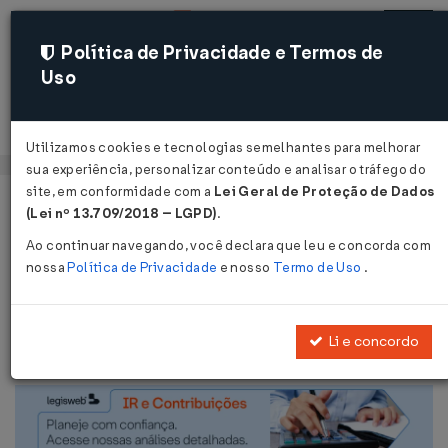
Política de Privacidade e Termos de
Uso
Acessar
Utilizamos cookies e tecnologias semelhantes para melhorar
sua experiência, personalizar conteúdo e analisar o tráfego do
site, em conformidade com a
Lei Geral de Proteção de Dados
Página Inicial
Legislações
Legislação Federal
Voltar
(Lei nº 13.709/2018 – LGPD)
.
Ao continuar navegando, você declara que leu e concorda com
Solução de Consulta COSIT Nº 60
nossa
Política de Privacidade
e nosso
Termo de Uso
.
DE 16/12/2022
Publicado no DOU em 28 dez 2022
Li e concordo
Compartilhar: