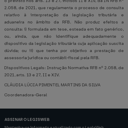
o previsto nos arts. 13 e 27, incisos II e XIV, da IN RFB nº
2.058, de 2021, que regulamenta o processo de consulta
relativo à interpretação da legislação tributária e
aduaneira no âmbito da RFB. Não produz efeitos a
consulta: i) formulada em tese, esteada em fato genérico,
ou, ainda, que não identifique adequadamente o
dispositivo da legislação tributária cuja aplicação suscita
dúvida; ou ii) que tenha por objetivo a prestação de
assessoria jurídica ou contábil-fiscal pela RFB.
Dispositivos Legais: Instrução Normativa RFB nº 2.058, de
2021, arts. 13 e 27, II e XIV.
CLÁUDIA LÚCIA PIMENTEL MARTINS DA SILVA
Coordenadora-Geral
ASSINAR O LEGISWEB
Mantenha-se informado e atualizado com o LegisWeb.