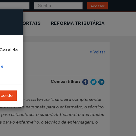
Acessar
IOR
PORTAIS
REFORMA TRIBUTÁRIA
 Geral de
Voltar
de
Compartilhar:
ncordo
União prestar assistência financeira complementar
profissionais nacionais para o enfermeiro, o técnico
, para estabelecer o superávit financeiro dos fundos
s para o enfermeiro, o técnico de enfermagem, o