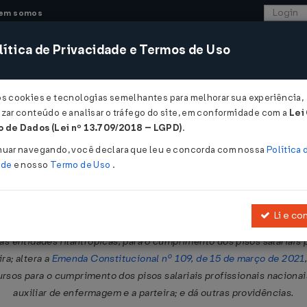
em somos
ítica de Privacidade e Termos de Uso
CONSULTORIA
SISTEMAS
COMÉRCIO EXTER
os cookies e tecnologias semelhantes para melhorar sua experiência,
zar conteúdo e analisar o tráfego do site, em conformidade com a
Lei
 de Dados (Lei nº 13.709/2018 – LGPD)
.
7 DE 22/12/2022
nuar navegando, você declara que leu e concorda com nossa
Política 
ade
e nosso
Termo de Uso
.
Li e co
ições Constitucionais Transitórias para estabelecer que compete à 
 às entidades filantrópicas, para o cumprimento dos pisos salariais 
ra; altera a
Emenda Constitucional nº 109, de 15 de março de 2021
rsos para o cumprimento dos pisos salariais profissionais nacionai
auxiliar de enfermagem e a parteira; e dá outras providências.