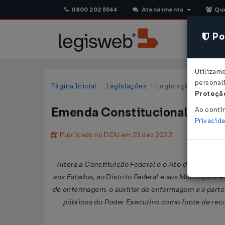
0800 202 5544
Atendimento
Qu
Pol
Utilizam
personali
Página Inicial
Legislações
Legislação Federal
Proteção
Emenda Constitucional Nº 12
Ao conti
Privacid
Publicado no DOU em 23 dez 2022
Altera a Constituição Federal e o Ato das Dispos
aos Estados, ao Distrito Federal e aos Municípios e
de enfermagem, o auxiliar de enfermagem e a partei
públicos do Poder Executivo como fonte de recu