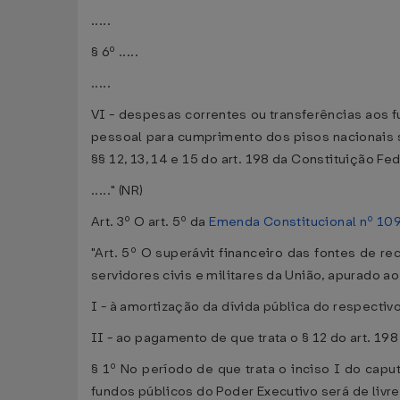
.....
§ 6º .....
.....
VI - despesas correntes ou transferências aos 
pessoal para cumprimento dos pisos nacionais s
§§ 12, 13, 14 e 15 do art. 198 da Constituição Fed
....." (NR)
Art. 3º O art. 5º da
Emenda Constitucional nº 109
"Art. 5º O superávit financeiro das fontes de 
servidores civis e militares da União, apurado ao
I - à amortização da dívida pública do respectiv
II - ao pagamento de que trata o § 12 do art. 19
§ 1º No período de que trata o inciso I do caput
fundos públicos do Poder Executivo será de livre