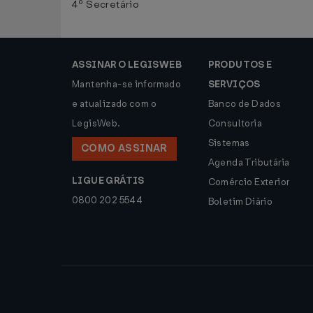
4º Secretário
ASSINAR O LEGISWEB
PRODUTOS E
Mantenha-se informado
SERVIÇOS
e atualizado com o
Banco de Dados
LegisWeb.
Consultoria
Sistemas
COMO ASSINAR
Agenda Tributária
LIGUE GRÁTIS
Comércio Exterior
0800 202 5544
Boletim Diário