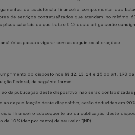
gamentos da assistência financeira complementar aos Estad
ores de serviços contratualizados que atendam, no mínimo, 6
 pisos salariais de que trata o § 12 deste artigo serão cons
ransitórias passa a vigorar com as seguintes alterações:
mprimento do disposto nos §§ 12, 13, 14 e 15 do art. 198 da 
ituição Federal, da seguinte forma:
e ao da publicação deste dispositivo, não serão contabilizadas 
e ao da publicação deste dispositivo, serão deduzidas em 90% 
rcício financeiro subsequente ao da publicação deste disposi
 de 10% (dez por cento) de seu valor."(NR)