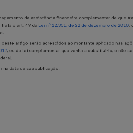
 pagamento da assistência financeira complementar de que trat
 trata o art. 49 da
Lei nº 12.351, de 22 de dezembro de 2010
,
o.
t deste artigo serão acrescidos ao montante aplicado nas aç
2012
, ou de lei complementar que venha a substituí-la, e não 
ederal.
r na data de sua publicação.