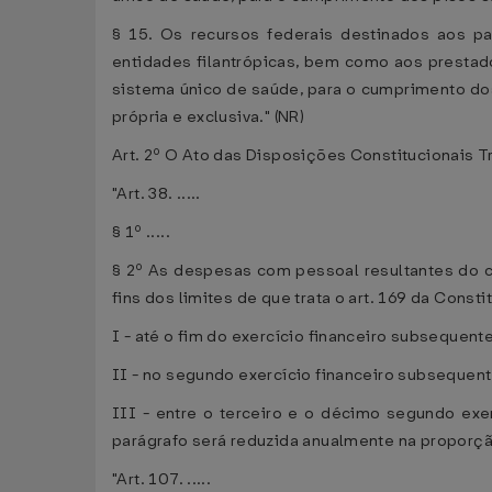
§ 15. Os recursos federais destinados aos pa
entidades filantrópicas, bem como aos prestad
sistema único de saúde, para o cumprimento dos
própria e exclusiva." (NR)
Art. 2º O Ato das Disposições Constitucionais T
"Art. 38. .....
§ 1º .....
§ 2º As despesas com pessoal resultantes do cu
fins dos limites de que trata o art. 169 da Const
I - até o fim do exercício financeiro subsequent
II - no segundo exercício financeiro subsequent
III - entre o terceiro e o décimo segundo exe
parágrafo será reduzida anualmente na proporção
"Art. 107. .....