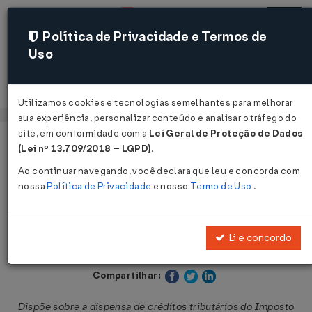
Política de Privacidade e Termos de
Uso
Acessar
Utilizamos cookies e tecnologias semelhantes para melhorar
sua experiência, personalizar conteúdo e analisar o tráfego do
site, em conformidade com a
Lei Geral de Proteção de Dados
Página Inicial
Legislações
Legislação Estadual - Bahia
(Lei nº 13.709/2018 – LGPD)
.
Ao continuar navegando, você declara que leu e concorda com
Voltar
nossa
Política de Privacidade
e nosso
Termo de Uso
.
Lei Nº 14527 DE 21/12/2022
Li e concordo
Publicado no DOE - BA em 22 dez 2022
Compartilhar:
Dispõe sobre a dispensa de créditos tributários do Imposto