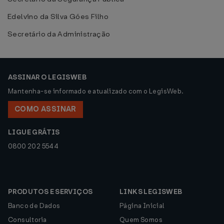
Edelvino da Silva Góes Filho
Secretário da Administração
ASSINAR O LEGISWEB
Mantenha-se informado e atualizado com o LegisWeb.
COMO ASSINAR
LIGUE GRÁTIS
0800 202 5544
PRODUTOS E SERVIÇOS
LINKS LEGISWEB
Banco de Dados
Página Inicial
Consultoria
Quem Somos