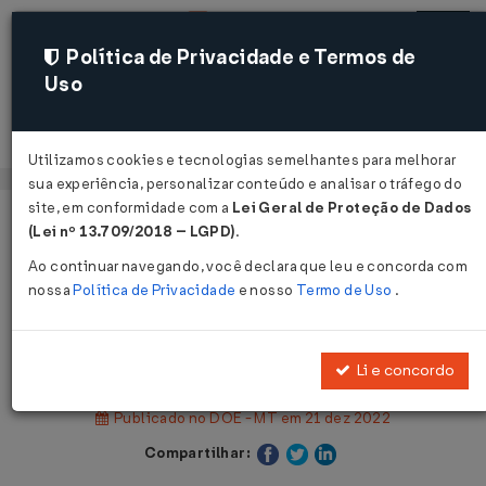
Política de Privacidade e Termos de
Uso
Acessar
Utilizamos cookies e tecnologias semelhantes para melhorar
sua experiência, personalizar conteúdo e analisar o tráfego do
site, em conformidade com a
Lei Geral de Proteção de Dados
Página Inicial
Legislações
(Lei nº 13.709/2018 – LGPD)
.
Legislação Estadual - Mato Grosso
Ao continuar navegando, você declara que leu e concorda com
nossa
Política de Privacidade
e nosso
Termo de Uso
.
Voltar
Decreto Nº 1577 DE 20/12/2022
Li e concordo
Publicado no DOE - MT em 21 dez 2022
Compartilhar: