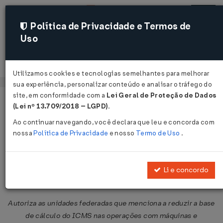
Política de Privacidade e Termos de
Uso
Acessar
Utilizamos cookies e tecnologias semelhantes para melhorar
sua experiência, personalizar conteúdo e analisar o tráfego do
site, em conformidade com a
Lei Geral de Proteção de Dados
Página Inicial
Legislações
Legislação Federal
Voltar
(Lei nº 13.709/2018 – LGPD)
.
Ao continuar navegando, você declara que leu e concorda com
Convênio ICMS Nº 185 DE
nossa
Política de Privacidade
e nosso
Termo de Uso
.
09/12/2022
Publicado no DOU em 13 dez 2022
Li e concordo
Compartilhar:
Autoriza as unidades federadas que menciona a reduzir a base
de cálculo do ICMS nas operações com máquinas e