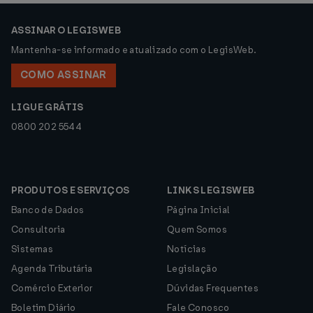
ASSINAR O LEGISWEB
Mantenha-se informado e atualizado com o LegisWeb.
COMO ASSINAR
LIGUE GRÁTIS
0800 202 5544
PRODUTOS E SERVIÇOS
LINKS LEGISWEB
Banco de Dados
Página Inicial
Consultoria
Quem Somos
Sistemas
Notícias
Agenda Tributária
Legislação
Comércio Exterior
Dúvidas Frequentes
Boletim Diário
Fale Conosco