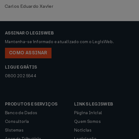
Carlos Eduardo Xavier
ASSINAR O LEGISWEB
Mantenha-se informado e atualizado com o LegisWeb.
COMO ASSINAR
LIGUE GRÁTIS
0800 202 5544
PRODUTOS E SERVIÇOS
LINKS LEGISWEB
Banco de Dados
Página Inicial
Consultoria
Quem Somos
Sistemas
Notícias
Agenda Tributária
Legislação