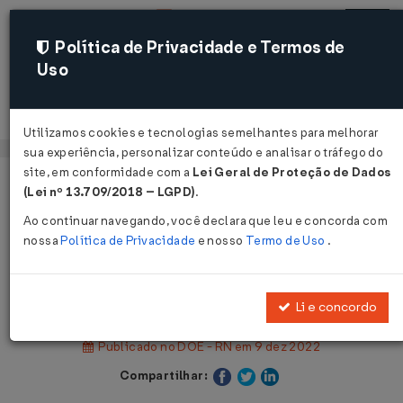
Política de Privacidade e Termos de
Uso
Acessar
Utilizamos cookies e tecnologias semelhantes para melhorar
sua experiência, personalizar conteúdo e analisar o tráfego do
site, em conformidade com a
Lei Geral de Proteção de Dados
Página Inicial
Legislações
(Lei nº 13.709/2018 – LGPD)
.
Legislação Estadual - Rio Grande do Norte
Ao continuar navegando, você declara que leu e concorda com
nossa
Política de Privacidade
e nosso
Termo de Uso
.
Voltar
Decreto Nº 32287 DE 08/12/2022
Li e concordo
Publicado no DOE - RN em 9 dez 2022
Compartilhar: