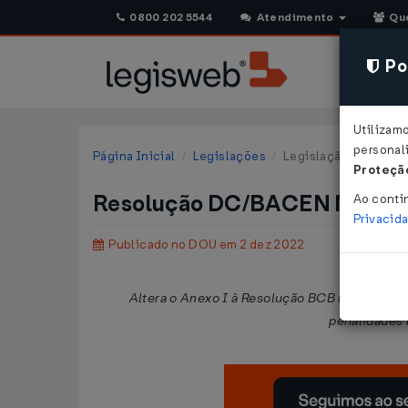
0800 202 5544
Atendimento
Qu
Pol
Utilizam
personali
Página Inicial
Legislações
Legislação Federal
Proteção
Resolução DC/BACEN Nº 270
Ao conti
Privacid
Publicado no DOU em 2 dez 2022
Altera o Anexo I à Resolução BCB nº 177, de 2
penalidades n