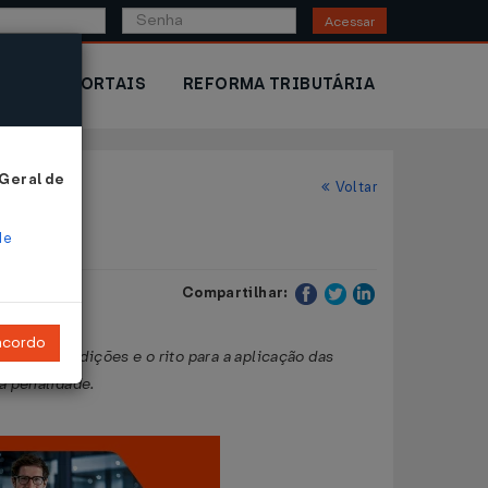
Acessar
IOR
PORTAIS
REFORMA TRIBUTÁRIA
 Geral de
Voltar
de
Compartilhar:
ncordo
ece as condições e o rito para a aplicação das
 a penalidade.