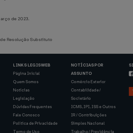
março de 2023.
 de Resolução Substituto
LINKS LEGISWEB
NOTÍCIAS POR
S
Página Inicial
ASSUNTO
Quem Somos
Comércio Exterior
Notícias
Contabilidade /
Legislação
Societário
Dúvidas Frequentes
ICMS, IPI, ISS e Outros
Fale Conosco
IR / Contribuições
Política de Privacidade
Simples Nacional
Termo de Uso
Trabalho / Previdência