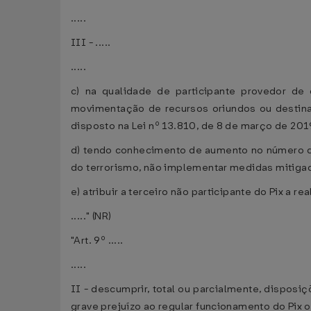
.....
III - .....
.....
c) na qualidade de participante provedor de 
movimentação de recursos oriundos ou destina
disposto na Lei nº 13.810, de 8 de março de 201
d) tendo conhecimento de aumento no número de
do terrorismo, não implementar medidas mitigad
e) atribuir a terceiro não participante do Pix a r
....." (NR)
"Art. 9º .....
.....
II - descumprir, total ou parcialmente, dispo
grave prejuízo ao regular funcionamento do Pix ou