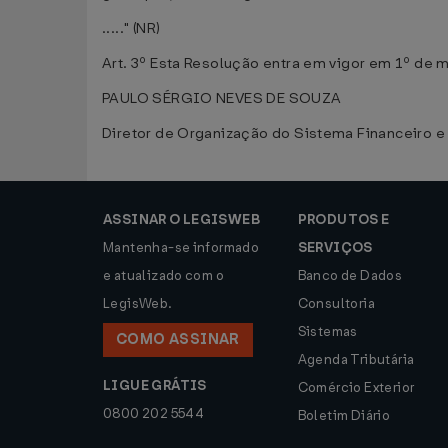
....." (NR)
Art. 3º Esta Resolução entra em vigor em 1º de 
PAULO SÉRGIO NEVES DE SOUZA
Diretor de Organização do Sistema Financeiro e
ASSINAR O LEGISWEB
PRODUTOS E
Mantenha-se informado
SERVIÇOS
e atualizado com o
Banco de Dados
LegisWeb.
Consultoria
Sistemas
COMO ASSINAR
Agenda Tributária
LIGUE GRÁTIS
Comércio Exterior
0800 202 5544
Boletim Diário