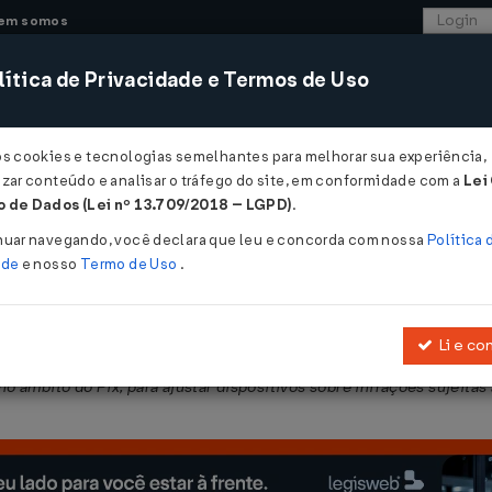
em somos
ítica de Privacidade e Termos de Uso
CONSULTORIA
SISTEMAS
COMÉRCIO EXTER
os cookies e tecnologias semelhantes para melhorar sua experiência,
zar conteúdo e analisar o tráfego do site, em conformidade com a
Lei
 de Dados (Lei nº 13.709/2018 – LGPD)
.
 DE 01/12/2022
nuar navegando, você declara que leu e concorda com nossa
Política 
ade
e nosso
Termo de Uso
.
Li e co
2 de dezembro de 2021 (Manual de Penalidades do Pix), que estabel
o âmbito do Pix, para ajustar dispositivos sobre infrações sujeitas