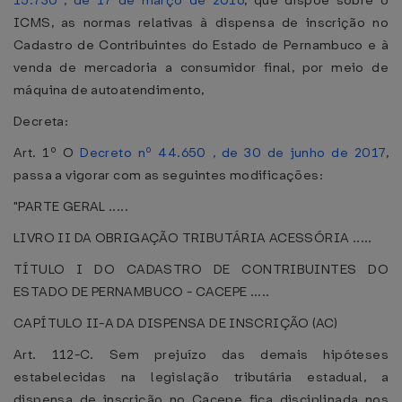
15.730 , de 17 de março de 2016
, que dispõe sobre o
ICMS, as normas relativas à dispensa de inscrição no
Cadastro de Contribuintes do Estado de Pernambuco e à
venda de mercadoria a consumidor final, por meio de
máquina de autoatendimento,
Decreta:
Art. 1º O
Decreto nº 44.650 , de 30 de junho de 2017
,
passa a vigorar com as seguintes modificações:
"PARTE GERAL .....
LIVRO II DA OBRIGAÇÃO TRIBUTÁRIA ACESSÓRIA .....
TÍTULO I DO CADASTRO DE CONTRIBUINTES DO
ESTADO DE PERNAMBUCO - CACEPE .....
CAPÍTULO II-A DA DISPENSA DE INSCRIÇÃO (AC)
Art. 112-C. Sem prejuízo das demais hipóteses
estabelecidas na legislação tributária estadual, a
dispensa de inscrição no Cacepe fica disciplinada nos