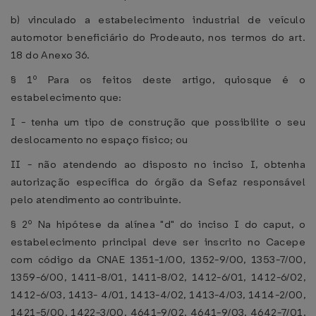
b) vinculado a estabelecimento industrial de veículo
automotor beneficiário do Prodeauto, nos termos do art.
18 do Anexo 36.
§ 1º Para os feitos deste artigo, quiosque é o
estabelecimento que:
I - tenha um tipo de construção que possibilite o seu
deslocamento no espaço físico; ou
II - não atendendo ao disposto no inciso I, obtenha
autorização específica do órgão da Sefaz responsável
pelo atendimento ao contribuinte.
§ 2º Na hipótese da alínea "d" do inciso I do caput, o
estabelecimento principal deve ser inscrito no Cacepe
com código da CNAE 1351-1/00, 1352-9/00, 1353-7/00,
1359-6/00, 1411-8/01, 1411-8/02, 1412-6/01, 1412-6/02,
1412-6/03, 1413- 4/01, 1413-4/02, 1413-4/03, 1414-2/00,
1421-5/00, 1422-3/00, 4641-9/02, 4641-9/03, 4642-7/01,