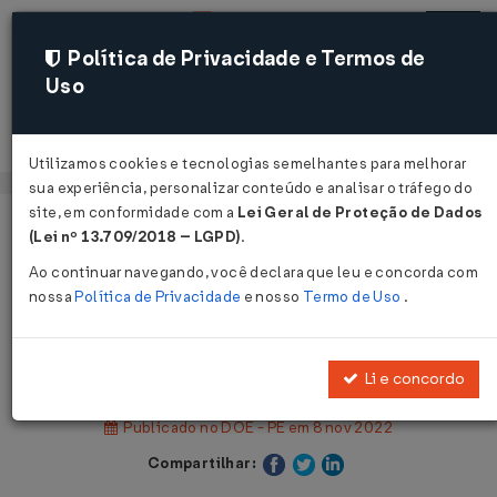
Política de Privacidade e Termos de
Uso
Acessar
Utilizamos cookies e tecnologias semelhantes para melhorar
sua experiência, personalizar conteúdo e analisar o tráfego do
site, em conformidade com a
Lei Geral de Proteção de Dados
Página Inicial
Legislações
(Lei nº 13.709/2018 – LGPD)
.
Legislação Estadual - Pernambuco
Ao continuar navegando, você declara que leu e concorda com
nossa
Política de Privacidade
e nosso
Termo de Uso
.
Voltar
Decreto Nº 53947 DE 07/11/2022
Li e concordo
Publicado no DOE - PE em 8 nov 2022
Compartilhar: