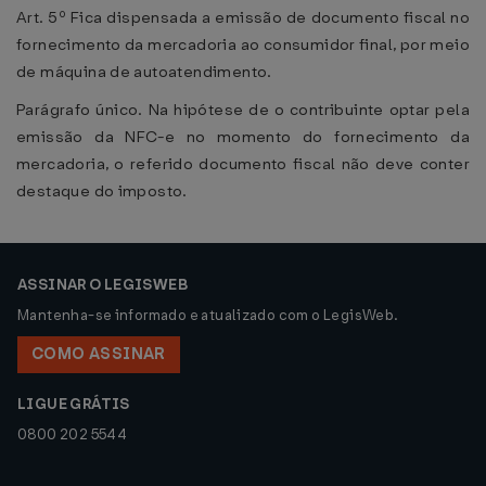
Art. 5º Fica dispensada a emissão de documento fiscal no
fornecimento da mercadoria ao consumidor final, por meio
de máquina de autoatendimento.
Parágrafo único. Na hipótese de o contribuinte optar pela
emissão da NFC-e no momento do fornecimento da
mercadoria, o referido documento fiscal não deve conter
destaque do imposto.
ASSINAR O LEGISWEB
Mantenha-se informado e atualizado com o LegisWeb.
COMO ASSINAR
LIGUE GRÁTIS
0800 202 5544