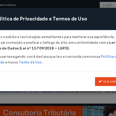
em somos
ítica de Privacidade e Termos de Uso
CONSULTORIA
SISTEMAS
COMÉRCIO EXTER
os cookies e tecnologias semelhantes para melhorar sua experiência,
zar conteúdo e analisar o tráfego do site, em conformidade com a
Lei
 - Maranhão
 de Dados (Lei nº 13.709/2018 – LGPD)
.
BIN Nº 65 DE 19/10/2022
nuar navegando, você declara que leu e concorda com nossa
Política 
ade
e nosso
Termo de Uso
.
Li e co
pelo Decreto nº 19.714, de 10 de julho de 2003, para dispor sobr
Ajuste SINIEF nº 3, de 7 de abril de 2022
, e do Convênio s/nº, de 1