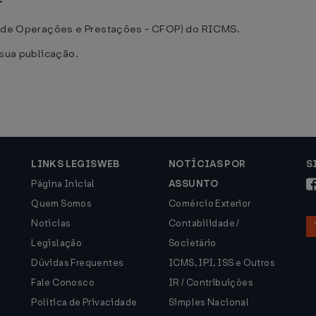
"
al de Operações e Prestações - CFOP) do RICMS.
 sua publicação.
LINKS LEGISWEB
NOTÍCIAS POR
S
Página Inicial
ASSUNTO
Quem Somos
Comércio Exterior
Notícias
Contabilidade /
Legislação
Societário
Dúvidas Frequentes
ICMS, IPI, ISS e Outros
Fale Conosco
IR / Contribuições
Política de Privacidade
Simples Nacional