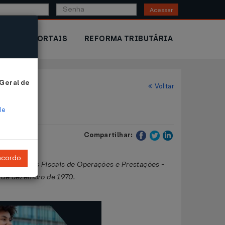
Acessar
IOR
PORTAIS
REFORMA TRIBUTÁRIA
 Geral de
Voltar
de
Compartilhar:
ncordo
e os Códigos Fiscais de Operações e Prestações -
5 de dezembro de 1970.