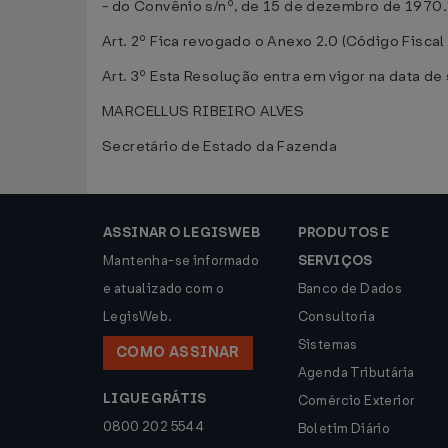
- do Convênio s/nº, de 15 de dezembro de 1970.
Art. 2º Fica revogado o Anexo 2.0 (Código Fisc
Art. 3º Esta Resolução entra em vigor na data de
MARCELLUS RIBEIRO ALVES
Secretário de Estado da Fazenda
ASSINAR O LEGISWEB
PRODUTOS E
Mantenha-se informado
SERVIÇOS
e atualizado com o
Banco de Dados
LegisWeb.
Consultoria
Sistemas
COMO ASSINAR
Agenda Tributária
LIGUE GRÁTIS
Comércio Exterior
0800 202 5544
Boletim Diário