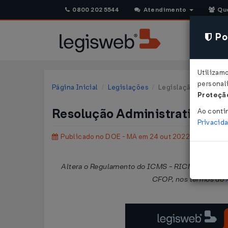
0800 202 5544
Atendimento
Qu
Pol
Utilizam
personali
Página Inicial
Legislações
Legislação Estadual
Proteção
Resolução Administrativa GA
Ao conti
Privacid
Publicado no DOE - MA em 24 out 2022
Altera o Regulamento do ICMS - RICMS, aprovado 
CFOP, nos termos do