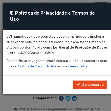
Política de Privacidade e Termos de
Uso
Acessar
Utilizamos cookies e tecnologias semelhantes para melhorar
sua experiência, personalizar conteúdo e analisar o tráfego do
site, em conformidade com a
Lei Geral de Proteção de Dados
Página Inicial
Legislações
Legislação Estadual - Paraná
(Lei nº 13.709/2018 – LGPD)
.
Ao continuar navegando, você declara que leu e concorda com
Voltar
nossa
Política de Privacidade
e nosso
Termo de Uso
.
Decreto Nº 12439 DE 18/10/2022
Li e concordo
Publicado no DOE - PR em 18 out 2022
Compartilhar:
Introduz alteração no Regulamento do Imposto sobre