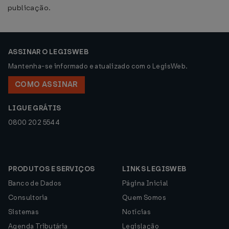
publicação.
ASSINAR O LEGISWEB
Mantenha-se informado e atualizado com o LegisWeb.
COMO ASSINAR
LIGUE GRÁTIS
0800 202 5544
PRODUTOS E SERVIÇOS
LINKS LEGISWEB
Banco de Dados
Página Inicial
Consultoria
Quem Somos
Sistemas
Notícias
Agenda Tributária
Legislação