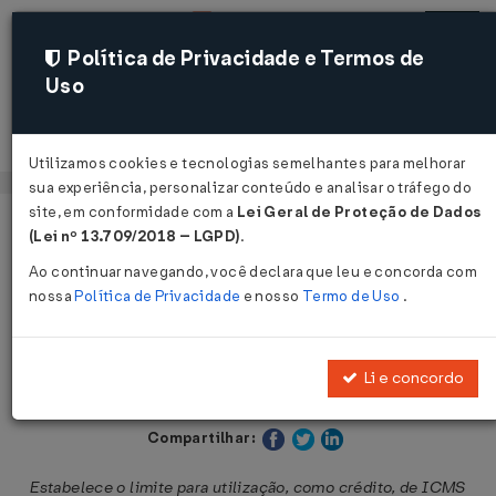
Política de Privacidade e Termos de
Uso
Acessar
Utilizamos cookies e tecnologias semelhantes para melhorar
sua experiência, personalizar conteúdo e analisar o tráfego do
site, em conformidade com a
Lei Geral de Proteção de Dados
Página Inicial
Legislações
Legislação Estadual - São Paulo
(Lei nº 13.709/2018 – LGPD)
.
Ao continuar navegando, você declara que leu e concorda com
Voltar
nossa
Política de Privacidade
e nosso
Termo de Uso
.
Portaria SRE Nº 84 DE 05/10/2022
Li e concordo
Publicado no DOE - SP em 6 out 2022
Compartilhar:
Estabelece o limite para utilização, como crédito, de ICMS