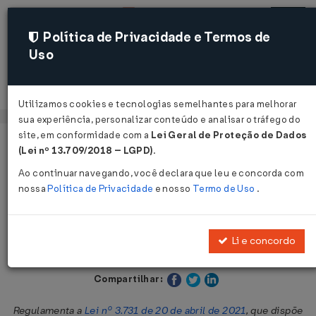
Política de Privacidade e Termos de
Uso
Acessar
Utilizamos cookies e tecnologias semelhantes para melhorar
sua experiência, personalizar conteúdo e analisar o tráfego do
site, em conformidade com a
Lei Geral de Proteção de Dados
Página Inicial
Legislações
Legislação Estadual - Acre
(Lei nº 13.709/2018 – LGPD)
.
Ao continuar navegando, você declara que leu e concorda com
Voltar
nossa
Política de Privacidade
e nosso
Termo de Uso
.
Decreto Nº 11120 DE 22/09/2022
Li e concordo
Publicado no DOE - AC em 26 set 2022
Compartilhar:
Regulamenta a
Lei nº 3.731 de 20 de abril de 2021
, que dispõe