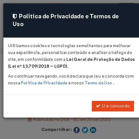
Política de Privacidade e Termos de
Uso
Acessar
Utilizamos cookies e tecnologias semelhantes para melhorar
sua experiência, personalizar conteúdo e analisar o tráfego do
site, em conformidade com a
Lei Geral de Proteção de Dados
Página Inicial
Legislações
(Lei nº 13.709/2018 – LGPD)
.
Legislação Estadual - Santa Catarina
Ao continuar navegando, você declara que leu e concorda com
nossa
Política de Privacidade
e nosso
Termo de Uso
.
Voltar
Decreto Nº 2170 DE 19/09/2022
Li e concordo
Publicado no DOE - SC em 20 set 2022
Compartilhar: