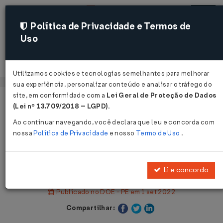
Política de Privacidade e Termos de
Uso
Acessar
Utilizamos cookies e tecnologias semelhantes para melhorar
sua experiência, personalizar conteúdo e analisar o tráfego do
site, em conformidade com a
Lei Geral de Proteção de Dados
Página Inicial
Legislações
(Lei nº 13.709/2018 – LGPD)
.
Legislação Estadual - Pernambuco
Ao continuar navegando, você declara que leu e concorda com
nossa
Política de Privacidade
e nosso
Termo de Uso
.
Voltar
Decreto Nº 53483 DE 31/08/2022
Li e concordo
Publicado no DOE - PE em 1 set 2022
Compartilhar: