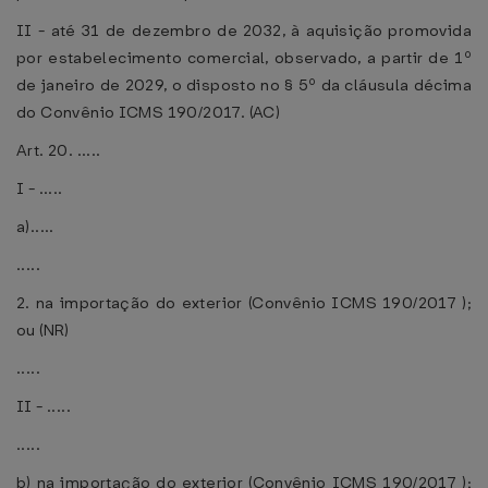
II - até 31 de dezembro de 2032, à aquisição promovida
por estabelecimento comercial, observado, a partir de 1º
de janeiro de 2029, o disposto no § 5º da cláusula décima
do Convênio ICMS 190/2017. (AC)
Art. 20. .....
I - .....
a).....
.....
2. na importação do exterior (Convênio ICMS 190/2017 );
ou (NR)
.....
II - .....
.....
b) na importação do exterior (Convênio ICMS 190/2017 );