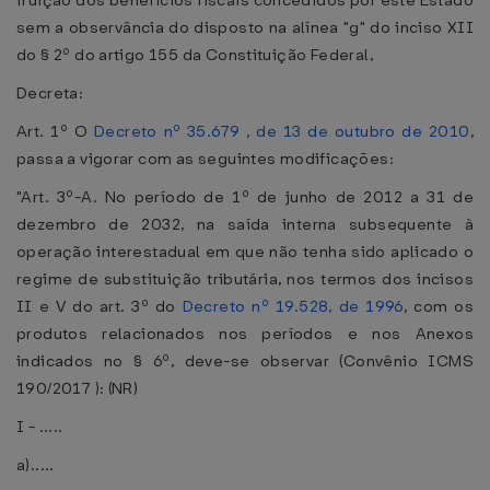
fruição dos benefícios fiscais concedidos por este Estado
sem a observância do disposto na alínea "g" do inciso XII
do § 2º do artigo 155 da Constituição Federal,
Decreta:
Art. 1º O
Decreto nº 35.679 , de 13 de outubro de 2010
,
passa a vigorar com as seguintes modificações:
"Art. 3º-A. No período de 1º de junho de 2012 a 31 de
dezembro de 2032, na saída interna subsequente à
operação interestadual em que não tenha sido aplicado o
regime de substituição tributária, nos termos dos incisos
II e V do art. 3º do
Decreto nº 19.528, de 1996
, com os
produtos relacionados nos períodos e nos Anexos
indicados no § 6º, deve-se observar (Convênio ICMS
190/2017 ): (NR)
I - .....
a).....