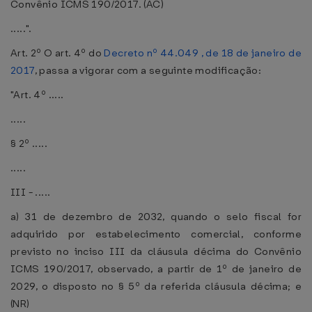
Convênio ICMS 190/2017. (AC)
.....".
Art. 2º O art. 4º do
Decreto nº 44.049 , de 18 de janeiro de
2017
, passa a vigorar com a seguinte modificação:
"Art. 4º .....
.....
§ 2º .....
.....
III - .....
a) 31 de dezembro de 2032, quando o selo fiscal for
adquirido por estabelecimento comercial, conforme
previsto no inciso III da cláusula décima do Convênio
ICMS 190/2017, observado, a partir de 1º de janeiro de
2029, o disposto no § 5º da referida cláusula décima; e
(NR)