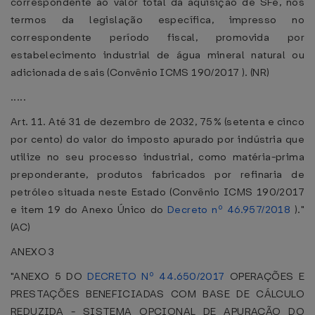
correspondente ao valor total da aquisição de SFe, nos
termos da legislação específica, impresso no
correspondente período fiscal, promovida por
estabelecimento industrial de água mineral natural ou
adicionada de sais (Convênio ICMS 190/2017 ). (NR)
.....
Art. 11. Até 31 de dezembro de 2032, 75% (setenta e cinco
por cento) do valor do imposto apurado por indústria que
utilize no seu processo industrial, como matéria-prima
preponderante, produtos fabricados por refinaria de
petróleo situada neste Estado (Convênio ICMS 190/2017
e item 19 do Anexo Único do
Decreto nº 46.957/2018
)."
(AC)
ANEXO 3
"ANEXO 5 DO
DECRETO Nº 44.650/2017
OPERAÇÕES E
PRESTAÇÕES BENEFICIADAS COM BASE DE CÁLCULO
REDUZIDA - SISTEMA OPCIONAL DE APURAÇÃO DO