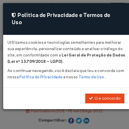
Política de Privacidade e Termos de
Uso
Acessar
Utilizamos cookies e tecnologias semelhantes para melhorar
sua experiência, personalizar conteúdo e analisar o tráfego do
site, em conformidade com a
Lei Geral de Proteção de Dados
Página Inicial
Legislações
(Lei nº 13.709/2018 – LGPD)
.
Legislação Estadual - Pernambuco
Ao continuar navegando, você declara que leu e concorda com
nossa
Política de Privacidade
e nosso
Termo de Uso
.
Voltar
Decreto Nº 53368 DE 17/08/2022
Li e concordo
Publicado no DOE - PE em 18 ago 2022
Compartilhar: