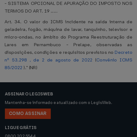
- SISTEMA OPCIONAL DE APURAÇÃO DO IMPOSTO NOS
TERMOS DO ART. 19 .....
Art. 34. O valor do ICMS incidente na saída interna de
geladeira, fogão, máquina de lavar, tanquinho, televisor e
micro-ondas, no âmbito do Programa Reestruturação de
Lares em Pernambuco - Prelape, observadas as
disposições, condições e requisitos previstos no
Decreto
nº 53.298 , de 2 de agosto de 2022
(
Convênio ICMS
85/2022
)." (NR)
ASSINAR O LEGISWEB
Mantenha-se informado e atualizado com o LegisWeb.
COMO ASSINAR
LIGUE GRÁTIS
0800 202 5544