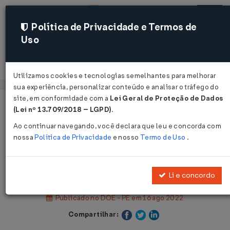
Política de Privacidade e Termos de
Uso
Acessar
Utilizamos cookies e tecnologias semelhantes para melhorar
sua experiência, personalizar conteúdo e analisar o tráfego do
site, em conformidade com a
Lei Geral de Proteção de Dados
Página Inicial
Legislações
(Lei nº 13.709/2018 – LGPD)
.
Legislação Estadual - Pernambuco
Ao continuar navegando, você declara que leu e concorda com
nossa
Política de Privacidade
e nosso
Termo de Uso
.
Voltar
Decreto Nº 53354 DE 15/08/2022
Li e concordo
Publicado no DOE - PE em 16 ago 2022
Compartilhar: