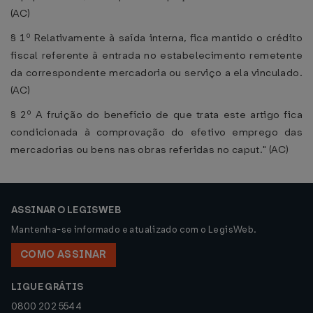
(AC)
§ 1º Relativamente à saída interna, fica mantido o crédito
fiscal referente à entrada no estabelecimento remetente
da correspondente mercadoria ou serviço a ela vinculado.
(AC)
§ 2º A fruição do benefício de que trata este artigo fica
condicionada à comprovação do efetivo emprego das
mercadorias ou bens nas obras referidas no caput." (AC)
ASSINAR O LEGISWEB
Mantenha-se informado e atualizado com o LegisWeb.
COMO ASSINAR
LIGUE GRÁTIS
0800 202 5544