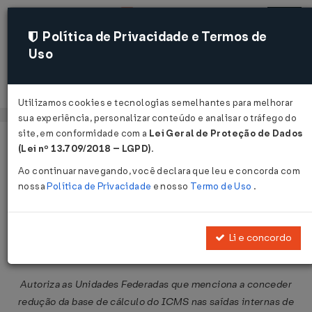
Política de Privacidade e Termos de
Uso
Acessar
Utilizamos cookies e tecnologias semelhantes para melhorar
sua experiência, personalizar conteúdo e analisar o tráfego do
site, em conformidade com a
Lei Geral de Proteção de Dados
Página Inicial
Legislações
Legislação Federal
Voltar
(Lei nº 13.709/2018 – LGPD)
.
Ao continuar navegando, você declara que leu e concorda com
Convênio ICMS Nº 123 DE
nossa
Política de Privacidade
e nosso
Termo de Uso
.
09/08/2022
Publicado no DOU em 10 ago 2022
Li e concordo
Compartilhar:
Autoriza as Unidades Federadas que menciona a conceder
redução da base de cálculo do ICMS nas saídas internas de