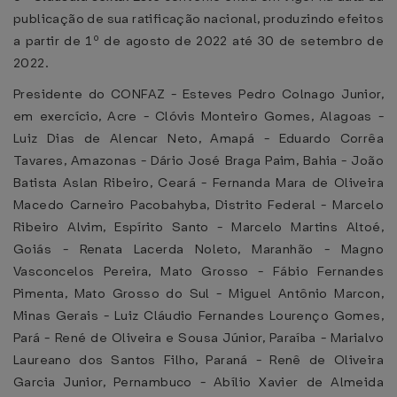
publicação de sua ratificação nacional, produzindo efeitos
a partir de 1º de agosto de 2022 até 30 de setembro de
2022.
Presidente do CONFAZ - Esteves Pedro Colnago Junior,
em exercício, Acre - Clóvis Monteiro Gomes, Alagoas -
Luiz Dias de Alencar Neto, Amapá - Eduardo Corrêa
Tavares, Amazonas - Dário José Braga Paim, Bahia - João
Batista Aslan Ribeiro, Ceará - Fernanda Mara de Oliveira
Macedo Carneiro Pacobahyba, Distrito Federal - Marcelo
Ribeiro Alvim, Espírito Santo - Marcelo Martins Altoé,
Goiás - Renata Lacerda Noleto, Maranhão - Magno
Vasconcelos Pereira, Mato Grosso - Fábio Fernandes
Pimenta, Mato Grosso do Sul - Miguel Antônio Marcon,
Minas Gerais - Luiz Cláudio Fernandes Lourenço Gomes,
Pará - René de Oliveira e Sousa Júnior, Paraíba - Marialvo
Laureano dos Santos Filho, Paraná - Renê de Oliveira
Garcia Junior, Pernambuco - Abílio Xavier de Almeida