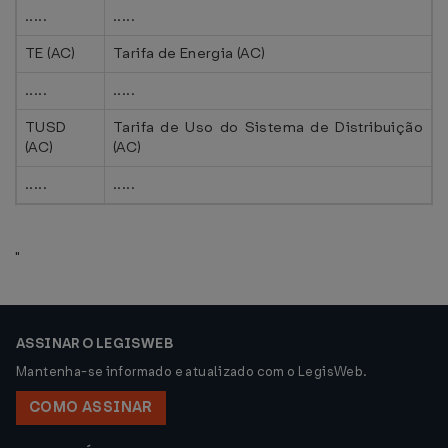
.....
.....
TE (AC)
Tarifa de Energia (AC)
.....
.....
TUSD
Tarifa de Uso do Sistema de Distribuição
(AC)
(AC)
.....
.....
"
ASSINAR O LEGISWEB
Mantenha-se informado e atualizado com o LegisWeb.
COMO ASSINAR