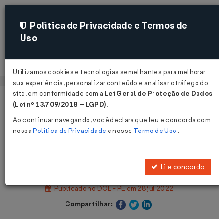
Política de Privacidade e Termos de
Uso
Acessar
Utilizamos cookies e tecnologias semelhantes para melhorar
sua experiência, personalizar conteúdo e analisar o tráfego do
site, em conformidade com a
Lei Geral de Proteção de Dados
Página Inicial
Legislações
(Lei nº 13.709/2018 – LGPD)
.
Legislação Estadual - Pernambuco
Ao continuar navegando, você declara que leu e concorda com
nossa
Política de Privacidade
e nosso
Termo de Uso
.
Voltar
Decreto Nº 53266 DE 27/07/2022
Li e concordo
Publicado no DOE - PE em 28 jul 2022
Compartilhar: