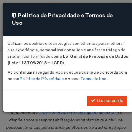
Política de Privacidade e Termos de
Uso
Acessar
Utilizamos cookies e tecnologias semelhantes para melhorar
sua experiência, personalizar conteúdo e analisar o tráfego do
site, em conformidade com a
Lei Geral de Proteção de Dados
Página Inicial
Legislações
Legislação Federal
Voltar
(Lei nº 13.709/2018 – LGPD)
.
Ao continuar navegando, você declara que leu e concorda com
Decreto Nº 11129 DE 11/07/2022
nossa
Política de Privacidade
e nosso
Termo de Uso
.
Publicado no DOU em 12 jul 2022
Compartilhar:
Li e concordo
Regulamenta a
Lei nº 12.846, de 1º de agosto de 2013
, q e
dispõe sobre a responsabilização administrativa e civil de
pessoas jurídicas pela prática de atos contra a administração