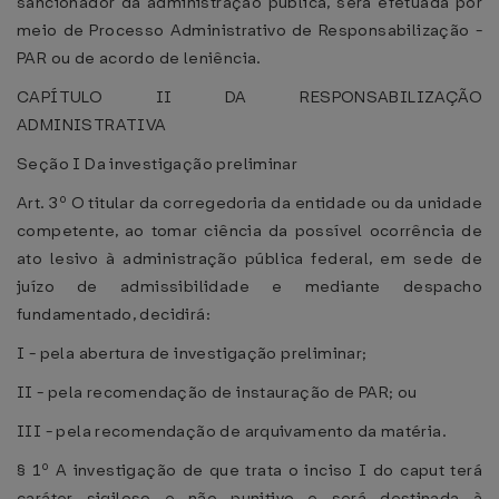
sancionador da administração pública, será efetuada por
meio de Processo Administrativo de Responsabilização -
PAR ou de acordo de leniência.
CAPÍTULO II DA RESPONSABILIZAÇÃO
ADMINISTRATIVA
Seção I Da investigação preliminar
Art. 3º O titular da corregedoria da entidade ou da unidade
competente, ao tomar ciência da possível ocorrência de
ato lesivo à administração pública federal, em sede de
juízo de admissibilidade e mediante despacho
fundamentado, decidirá:
I - pela abertura de investigação preliminar;
II - pela recomendação de instauração de PAR; ou
III - pela recomendação de arquivamento da matéria.
§ 1º A investigação de que trata o inciso I do caput terá
caráter sigiloso e não punitivo e será destinada à