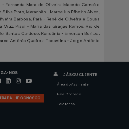
á - Fernanda Mara de Oliveira Macedo Carneiro
o Silva Pinto, Maranhão - Marcellus Ribeiro Alves,
iveira Barbosa, Pará - Renê de Oliveira e Sousa
da Cruz, Piauí - Maria das Graças Ramos, Rio de
lio Santos Cardoso, Rondônia - Emerson Boritza,
 Marco Antônio Queiroz, Tocantins - Jorge Antônio
IGA-NOS
JÁ SOU CLIENTE
Área do Assinante
Fale Conosco
TRABALHE CONOSCO
Telefones