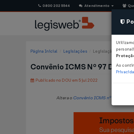
0800 202 5544
Atendimento
Qu
Pol
Utilizam
personali
Página Inicial
Legislações
Legislação Federal
Proteção
Convênio ICMS Nº 97 DE 01/
Ao conti
Privacid
Publicado no DOU em 5 jul 2022
Altera o
Convênio ICMS nº 45/2010
, 