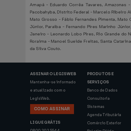
Amapá - Eduardo Corrêa Tavares, Amazonas - A
Pacobahyba, Distrito Federal - Marcelo Ribeiro Al
Mato Grosso - Fábio Fernandes Pimenta, Mato Gr
Júnior, Paraíba - Fernando Pires Marinho Júnio
Janeiro - Leonardo Lobo Pires, Rio Grande do N
Roraima - Manoel Sueide Freitas, Santa Catarina 
da Silva Couto.
ASSINAR O LEGISWEB
PRODUTOS E
Mantenha-se informado
SERVIÇOS
e atualizado com o
Banco de Dados
LegisWeb.
Consultoria
Sistemas
COMO ASSINAR
Agenda Tributária
LIGUE GRÁTIS
Comércio Exterior
0800 202 5544