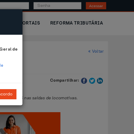
Acessar
IOR
PORTAIS
REFORMA TRIBUTÁRIA
 Geral de
Voltar
de
Compartilhar:
ncordo
ção do ICMS nas saídas de locomotivas.