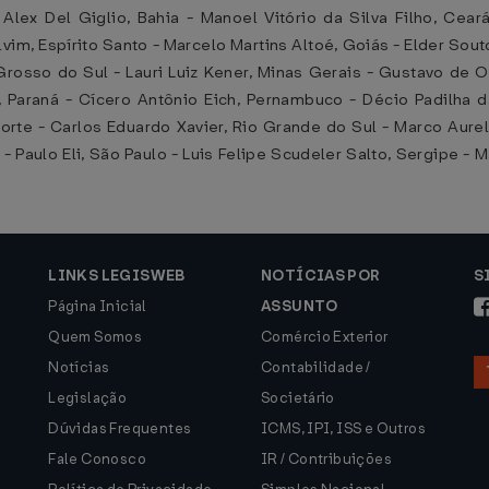
lex Del Giglio, Bahia - Manoel Vitório da Silva Filho, Cear
vim, Espírito Santo - Marcelo Martins Altoé, Goiás - Elder Sout
osso do Sul - Lauri Luiz Kener, Minas Gerais - Gustavo de Ol
r, Paraná - Cícero Antônio Eich, Pernambuco - Décio Padilha 
orte - Carlos Eduardo Xavier, Rio Grande do Sul - Marco Aure
- Paulo Eli, São Paulo - Luis Felipe Scudeler Salto, Sergipe -
LINKS LEGISWEB
NOTÍCIAS POR
S
Página Inicial
ASSUNTO
Quem Somos
Comércio Exterior
Notícias
Contabilidade /
Legislação
Societário
Dúvidas Frequentes
ICMS, IPI, ISS e Outros
Fale Conosco
IR / Contribuições