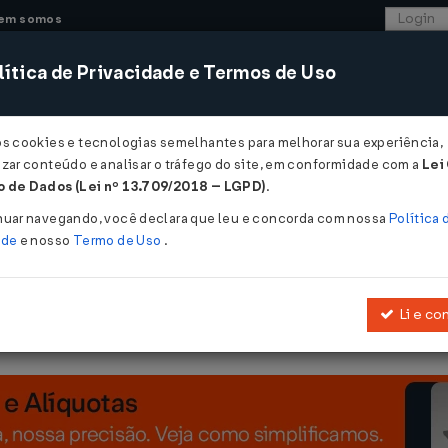
em somos
ítica de Privacidade e Termos de Uso
CONSULTORIA
SISTEMAS
COMÉRCIO EXTER
os cookies e tecnologias semelhantes para melhorar sua experiência,
zar conteúdo e analisar o tráfego do site, em conformidade com a
Lei
 de Dados (Lei nº 13.709/2018 – LGPD)
.
07/2022
nuar navegando, você declara que leu e concorda com nossa
Política 
ade
e nosso
Termo de Uso
.
Li e co
que autoriza as unidades federadas que especifica a conceder isen