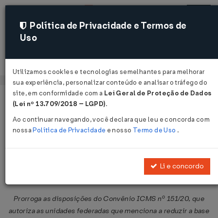
Política de Privacidade e Termos de
Uso
Acessar
Utilizamos cookies e tecnologias semelhantes para melhorar
sua experiência, personalizar conteúdo e analisar o tráfego do
site, em conformidade com a
Lei Geral de Proteção de Dados
Página Inicial
Legislações
Legislação Federal
Voltar
(Lei nº 13.709/2018 – LGPD)
.
Ao continuar navegando, você declara que leu e concorda com
Convênio ICMS Nº 96 DE
nossa
Política de Privacidade
e nosso
Termo de Uso
.
01/07/2022
Publicado no DOU em 5 jul 2022
Li e concordo
Compartilhar:
Prorroga as disposições do Convênio ICMS nº 151/20, que
autoriza as unidades federadas que menciona a reduzir a base