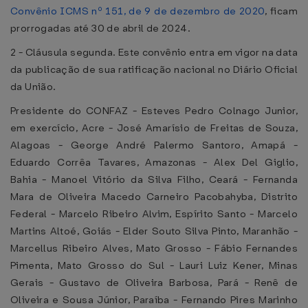
Convênio ICMS nº 151, de 9 de dezembro de 2020
, ficam
prorrogadas até 30 de abril de 2024.
2 - Cláusula segunda. Este convênio entra em vigor na data
da publicação de sua ratificação nacional no Diário Oficial
da União.
Presidente do CONFAZ - Esteves Pedro Colnago Junior,
em exercício, Acre - José Amarísio de Freitas de Souza,
Alagoas - George André Palermo Santoro, Amapá -
Eduardo Corrêa Tavares, Amazonas - Alex Del Giglio,
Bahia - Manoel Vitório da Silva Filho, Ceará - Fernanda
Mara de Oliveira Macedo Carneiro Pacobahyba, Distrito
Federal - Marcelo Ribeiro Alvim, Espírito Santo - Marcelo
Martins Altoé, Goiás - Elder Souto Silva Pinto, Maranhão -
Marcellus Ribeiro Alves, Mato Grosso - Fábio Fernandes
Pimenta, Mato Grosso do Sul - Lauri Luiz Kener, Minas
Gerais - Gustavo de Oliveira Barbosa, Pará - Renê de
Oliveira e Sousa Júnior, Paraíba - Fernando Pires Marinho