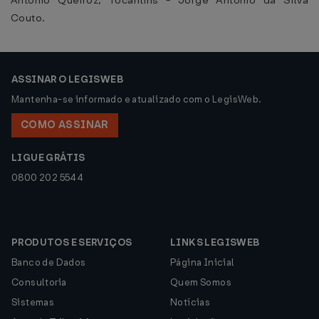
Antônio Queiroz, Tocantins - Jorge Antônio da Silva
Couto.
ASSINAR O LEGISWEB
Mantenha-se informado e atualizado com o LegisWeb.
COMO ASSINAR
LIGUE GRÁTIS
0800 202 5544
PRODUTOS E SERVIÇOS
LINKS LEGISWEB
Banco de Dados
Página Inicial
Consultoria
Quem Somos
Sistemas
Notícias