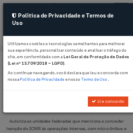
Política de Privacidade e Termos de
Uso
Acessar
Utilizamos cookies e tecnologias semelhantes para melhorar
sua experiência, personalizar conteúdo e analisar o tráfego do
site, em conformidade com a
Lei Geral de Proteção de Dados
Página Inicial
Legislações
Legislação Federal
Voltar
(Lei nº 13.709/2018 – LGPD)
.
Ao continuar navegando, você declara que leu e concorda com
Convênio ICMS Nº 91 DE
nossa
Política de Privacidade
e nosso
Termo de Uso
.
01/07/2022
Publicado no DOU em 5 jul 2022
Li e concordo
Compartilhar:
Autoriza as unidades federadas que menciona a conceder
isenção do ICMS às operações internas, com micro ônibus e