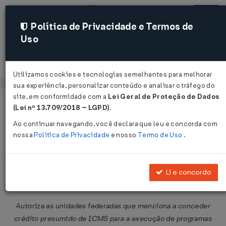
Política de Privacidade e Termos de
Uso
Acessar
Utilizamos cookies e tecnologias semelhantes para melhorar
sua experiência, personalizar conteúdo e analisar o tráfego do
site, em conformidade com a
Lei Geral de Proteção de Dados
Página Inicial
Legislações
Legislação Federal
Voltar
(Lei nº 13.709/2018 – LGPD)
.
Ao continuar navegando, você declara que leu e concorda com
Convênio ICMS Nº 88 DE
nossa
Política de Privacidade
e nosso
Termo de Uso
.
01/07/2022
Publicado no DOU em 5 jul 2022
Li e concordo
Compartilhar:
Autoriza as unidades federadas que menciona a conceder
crédito presumido de ICMS para a execução de programas