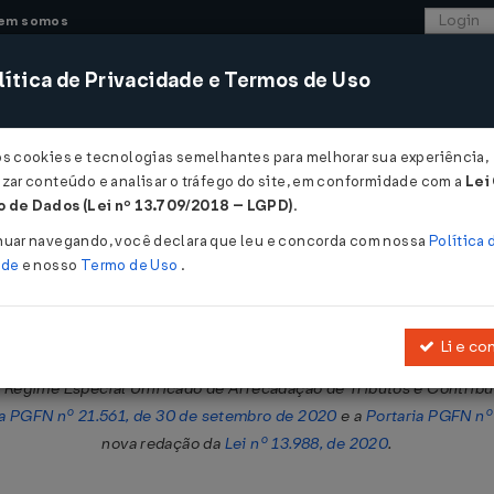
em somos
ítica de Privacidade e Termos de Uso
CONSULTORIA
SISTEMAS
COMÉRCIO EXTER
os cookies e tecnologias semelhantes para melhorar sua experiência,
zar conteúdo e analisar o tráfego do site, em conformidade com a
Lei
 de Dados (Lei nº 13.709/2018 – LGPD)
.
0/06/2022
nuar navegando, você declara que leu e concorda com nossa
Política 
ade
e nosso
Termo de Uso
.
Li e co
mbro de 2021, e 214, de 10 de janeiro de 2022, para prorrogar os pr
o Regime Especial Unificado de Arrecadação de Tributos e Contri
ia PGFN nº 21.561, de 30 de setembro de 2020
e a
Portaria PGFN nº
nova redação da
Lei nº 13.988, de 2020
.