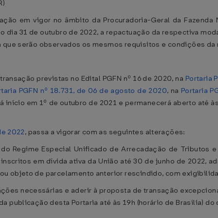
R)
sação em vigor no âmbito da Procuradoria-Geral da Fazenda N
 do dia 31 de outubro de 2022, a repactuação da respectiva mod
m que serão observados os mesmos requisitos e condições da 
transação previstas no Edital PGFN nº 16 de 2020, na
Portaria 
rtaria PGFN nº 18.731, de 06 de agosto de 2020
, na
Portaria 
erá início em 1º de outubro de 2021 e permanecerá aberto até às 
 de 2022
, passa a vigorar com as seguintes alterações:
os do Regime Especial Unificado de Arrecadação de Tributos 
inscritos em dívida ativa da União até 30 de junho de 2022, a
u objeto de parcelamento anterior rescindido, com exigibilida
rmações necessárias e aderir à proposta de transação excepcio
 publicação desta Portaria até às 19h (horário de Brasília) do 