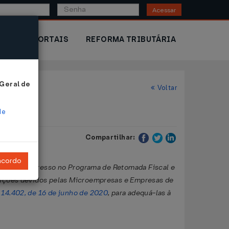
Acessar
IOR
PORTAIS
REFORMA TRIBUTÁRIA
 Geral de
Voltar
de
Compartilhar:
ncordo
azos para ingresso no Programa de Retomada Fiscal e
buições devidos pelas Microempresas e Empresas de
 14.402, de 16 de junho de 2020
, para adequá-las à