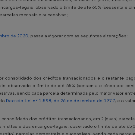
encargos-legais, observado o limite de até 65% (sessenta e cin
 parcelas mensais e sucessivas;
embro de 2020
, passa a vigorar com as seguintes alterações:
alor consolidado dos créditos transacionados e o restante p
is, observado o limite de até 65% (sessenta e cinco por cent
ssivas, sendo cada parcela determinada pelo maior valor entre 
 do
Decreto-Lei nº 1.598, de 26 de dezembro de 1977
, e o val
or consolidado dos créditos transacionados, em 2 (duas) parce
s multas e dos encargos-legais, observado o limite de até 65% 
ezoito) parcelas semestrais e sucessivas, sendo cada parcela