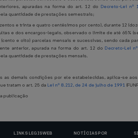
nteriores, apuradas na forma do art. 12 do
Decreto-Lei nº
pela quantidade de prestações semestrais;
rezentos e trinta e quatro centésimos por cento), durante 12 (d
ltas e dos encargos-legais, observado o limite de até 65% (se
(cento e oito) parcelas mensais e sucessivas, sendo cada pa
ente anterior, apurada na forma do art. 12 do
Decreto-Lei n
pela quantidade de prestações mensais.
 as demais condições por ele estabelecidas, aplica-se aos cr
ue tratam o art. 25 da
Lei nº 8.212, de 24 de julho de 1991
(FUNR
ua publicação
LINKS LEGISWEB
NOTÍCIAS POR
S