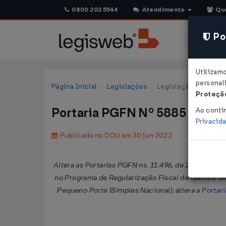
0800 202 5544
Atendimento
Qu
Pol
Utilizam
personali
Página Inicial
Legislações
Legislação Federal
Proteção
Portaria PGFN Nº 5885 DE 3
Ao conti
Privacid
Publicado no DOU em 30 jun 2022
Altera as Portarias PGFN ns. 11.496, de 22 de sete
no Programa de Regularização Fiscal de débitos d
Pequeno Porte (Simples Nacional); altera a
Portar