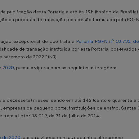
da publicação desta Portaria e até às 19h (horário de Brasília
ação da proposta de transação por adesão formulada pela PGF
sação excepcional de que trata a
Portaria PGFN nº 18.731, 
idade de transação instituída por esta Portaria, observados 
e setembro de 2022." (NR)
de 2020
, passa a vigorar com as seguintes alterações:
to e dezessete) meses, sendo em até 142 (cento e quarenta e 
s, empresas de pequeno porte, instituições de ensino, Santas
trata a Lei nº 13.019, de 31 de julho de 2014;
o de 2020
, passa a vigorar com as seguintes alterações: