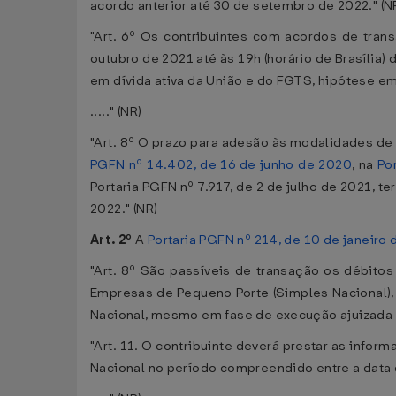
acordo anterior até 30 de setembro de 2022." (N
"Art. 6º Os contribuintes com acordos de tran
outubro de 2021 até às 19h (horário de Brasília)
em dívida ativa da União e do FGTS, hipótese e
....." (NR)
"Art. 8º O prazo para adesão às modalidades de 
PGFN nº 14.402, de 16 de junho de 2020
, na
Po
Portaria PGFN nº 7.917, de 2 de julho de 2021, t
2022." (NR)
Art. 2º
A
Portaria PGFN nº 214, de 10 de janeiro
"Art. 8º São passíveis de transação os débit
Empresas de Pequeno Porte (Simples Nacional), 
Nacional, mesmo em fase de execução ajuizada o
"Art. 11. O contribuinte deverá prestar as info
Nacional no período compreendido entre a data da