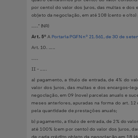
por cento) do valor dos juros, das multas e dos 
objeto da negociação, em até 108 (cento e oito)
....." (NR)
Art. 5º
A
Portaria PGFN nº 21.561, de 30 de set
Art. 10. .....
.....
II - .....
a) pagamento, a título de entrada, de 4% do v
valor dos juros, das multas e dos encargos-lega
negociação, em 09 (nove) parcelas anuais e suce
meses anteriores, apuradas na forma do art. 12
pela quantidade de prestações anuais;
b) pagamento, a título de entrada, de 2% do val
até 100% (cem por cento) do valor dos juros, da
de cada crédito objeto da negociação,em 18 (d