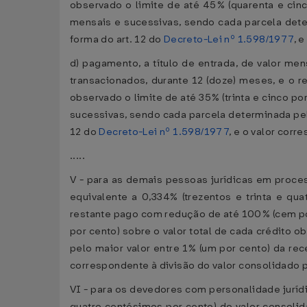
observado o limite de até 45% (quarenta e cinc
mensais e sucessivas, sendo cada parcela deter
forma do art. 12 do
Decreto-Lei nº 1.598/1977
, 
d) pagamento, a título de entrada, de valor men
transacionados, durante 12 (doze) meses, e o 
observado o limite de até 35% (trinta e cinco po
sucessivas, sendo cada parcela determinada pelo
12 do
Decreto-Lei nº 1.598/1977
, e o valor cor
.....
V - para as demais pessoas jurídicas em process
equivalente a 0,334% (trezentos e trinta e qu
restante pago com redução de até 100% (cem por 
por cento) sobre o valor total de cada crédito 
pelo maior valor entre 1% (um por cento) da re
correspondente à divisão do valor consolidado 
VI - para os devedores com personalidade jurídic
quatro centésimos por cento) do valor consoli