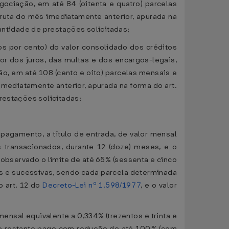
gociação, em até 84 (oitenta e quatro) parcelas
bruta do mês imediatamente anterior, apurada na
uantidade de prestações solicitadas;
mos por cento) do valor consolidado dos créditos
r dos juros, das multas e dos encargos-legais,
ção, em até 108 (cento e oito) parcelas mensais e
imediatamente anterior, apurada na forma do art.
prestações solicitadas;
 pagamento, a título de entrada, de valor mensal
s transacionados, durante 12 (doze) meses, e o
 observado o limite de até 65% (sessenta e cinco
ais e sucessivas, sendo cada parcela determinada
o art. 12 do
Decreto-Lei nº 1.598/1977
, e o valor
mensal equivalente a 0,334% (trezentos e trinta e
e o restante pago com redução de até 100% (cem