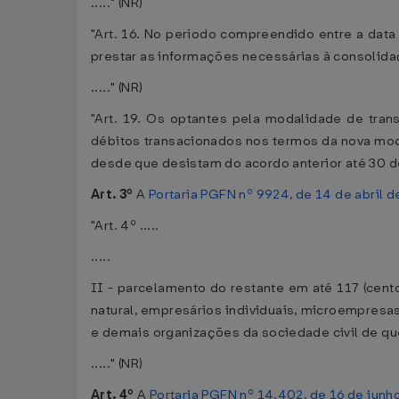
....." (NR)
"Art. 16. No período compreendido entre a data 
prestar as informações necessárias à consolid
....." (NR)
"Art. 19. Os optantes pela modalidade de tran
débitos transacionados nos termos da nova modal
desde que desistam do acordo anterior até 30 d
Art. 3º
A
Portaria PGFN nº 9924, de 14 de abril 
"Art. 4º .....
.....
II - parcelamento do restante em até 117 (cen
natural, empresários individuais, microempresa
e demais organizações da sociedade civil de que 
....." (NR)
Art. 4º
A
Portaria PGFN nº 14.402, de 16 de junh