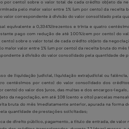
o por cento) sobre o valor total de cada crédito objeto da ne
minada pelo maior valor entre 1% (um por cento) da receita 
e o valor correspondente à divisão do valor consolidado pela q
sal equivalente a 0,334%(trezentos e trinta e quatro centési
restante pago com redução de até 100%(cem por cento) do valo
r cento) sobre o valor total de cada crédito objeto da negocia
 maior valor entre 1% (um por cento) da receita bruta do mês 
respondente à divisão do valor consolidado pela quantidade de 
o de liquidação judicial, liquidação extrajudicial ou falência,
atro centésimos por cento) do valor consolidado dos crédito
cento) do valor dos juros, das multas e dos encargos-legais,
objeto da negociação, em até 108 (cento e oito) parcelas mens
ceita bruta do mês imediatamente anterior, apurada na forma d
pela quantidade de prestações solicitadas;
a de direito público, pagamento, a título de entrada, de valor 
dado dos créditos transacionados, durante 12 (doze) meses, 