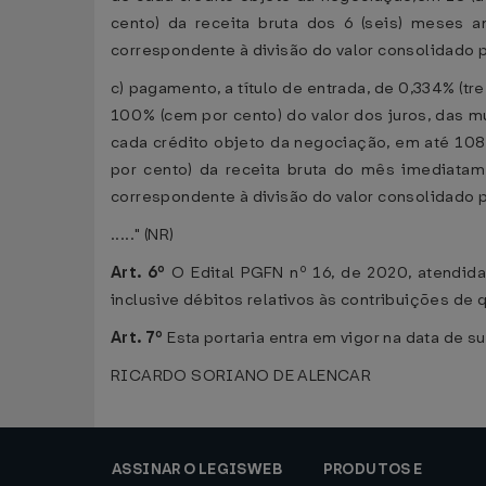
cento) da receita bruta dos 6 (seis) meses a
correspondente à divisão do valor consolidado 
c) pagamento, a título de entrada, de 0,334% (t
100% (cem por cento) do valor dos juros, das mu
cada crédito objeto da negociação, em até 108 
por cento) da receita bruta do mês imediatam
correspondente à divisão do valor consolidado 
....." (NR)
Art. 6º
O Edital PGFN nº 16, de 2020, atendidas
inclusive débitos relativos às contribuições de q
Art. 7º
Esta portaria entra em vigor na data de s
RICARDO SORIANO DE ALENCAR
ASSINAR O LEGISWEB
PRODUTOS E