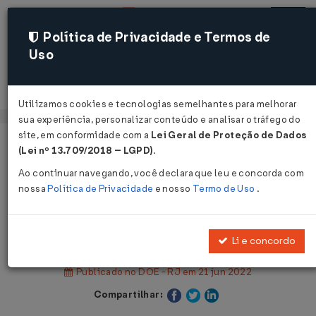
Política de Privacidade e Termos de
Uso
Acessar
Utilizamos cookies e tecnologias semelhantes para melhorar
sua experiência, personalizar conteúdo e analisar o tráfego do
site, em conformidade com a
Lei Geral de Proteção de Dados
Página Inicial
Legislações
(Lei nº 13.709/2018 – LGPD)
.
Legislação Estadual - Rio de Janeiro
Ao continuar navegando, você declara que leu e concorda com
nossa
Política de Privacidade
e nosso
Termo de Uso
.
Voltar
Lei Nº 9722 DE 20/06/2022
Li e concordo
Publicado no DOE - RJ em 21 jun 2022
Compartilhar: