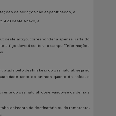
stações de serviços não especificados; e
t. 423 deste Anexo; e
put deste artigo, corresponder a apenas parte do
este artigo deverá conter, no campo "Informações
es.
ratada pelo destinatário do gás natural, seja no
apacidade tanto de entrada quanto de saída, o
quirente do gás natural, observando-se os demais
estabelecimento do destinatário ou do remetente,
o: