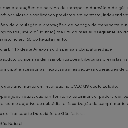
e das prestações de serviço de transporte dutoviário de gás
tivos valores econômicos previstos em contrato, independent
ões de circulação e prestações de serviço de transporte dutov
globada, até o 5º (quinto) dia útil do mês subsequente ao do
evisto no art. 60 do Regulamento.
a o art. 419 deste Anexo não dispensa a obrigatoriedade:
gasoduto cumprir as demais obrigações tributárias previstas na
 principal e acessórias, relativas às respectivas operações de 
te dutoviário manterem inscrição no CCICMS deste Estado.
operações realizadas em território catarinense, poderá ser e
o, com o objetivo de subsidiar a fiscalização do cumprimento
 de Transporte Dutoviário de Gás Natural
Gás Natural