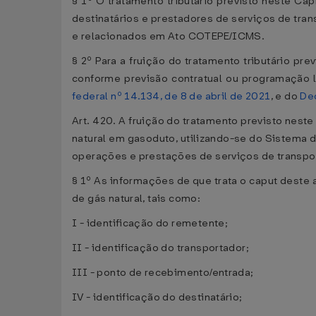
§ 1º O tratamento tributário previsto neste Ca
destinatários e prestadores de serviços de tra
e relacionados em Ato COTEPE/ICMS.
§ 2º Para a fruição do tratamento tributário pr
conforme previsão contratual ou programação l
federal nº 14.134, de 8 de abril de 2021
, e do
Dec
Art. 420. A fruição do tratamento previsto nest
natural em gasoduto, utilizando-se do Sistema d
operações e prestações de serviços de transpor
§ 1º As informações de que trata o caput deste
de gás natural, tais como:
I - identificação do remetente;
II - identificação do transportador;
III - ponto de recebimento/entrada;
IV - identificação do destinatário;