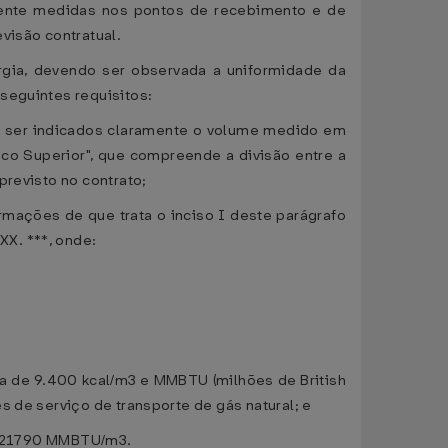
amente medidas nos pontos de recebimento e de
visão contratual.
rgia, devendo ser observada a uniformidade da
seguintes requisitos:
o ser indicados claramente o volume medido em
fico Superior", que compreende a divisão entre a
previsto no contrato;
mações de que trata o inciso I deste parágrafo
XX. ***, onde:
ia de 9.400 kcal/m3 e MMBTU (milhões de British
s de serviço de transporte de gás natural; e
373021790 MMBTU/m3.