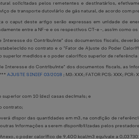
tural solicitadas pelos remetentes e destinatários, efetiv
iço de transporte dutoviário de gás natural, de acordo com pre
ata o caput deste artigo serão expressas em unidade de ene
adamente entre a NF-e e os respectivos CT-e -, assim como os 
Interesse do Contribuinte" dos documentos fiscais, deverã
estabelecido no contrato e o "Fator de Ajuste do Poder Calorí
 superior medidos e o poder calorífico superior de referência 
Interesse do Contribuinte" dos documentos fiscais, as infor
***
AJUSTE SINIEF 03/2018
; M3: XXX; FATOR PCS: XXX; PCR: X
o superior com 10 (dez) casas decimais; e
o contrato;
 deverá dispor das quantidades em m3, na condição de referênc
e outras informações a serem disponibilizadas pelos prestadore
ste Anexo, o poder calorífico de 9.400 kcal/m3 equivale a 0,0