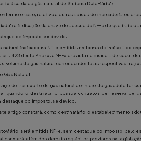
nte à saída de gás natural do Sistema Dutoviário";
conforme o caso, relativo a outras saídas de mercadoria ou pre
da": a indicação da chave de acesso da NF-e de que trata o ar
estaque de imposto, se devido.
 natural indicado na NF-e emitida, na forma do inciso I do ca
art. 423 deste Anexo, a NF-e prevista no inciso I do caput d
o volume de gás natural correspondente às respectivas fraçõ
o Gás Natural
viço de transporte de gás natural por meio do gasoduto for cont
da, quando o destinatário possua contratos de reserva de c
m destaque do imposto, se devido.
este artigo constará, como destinatário, o estabelecimento ad
dutoviário, será emitida NF-e, sem destaque do imposto, pelo 
al constará, além dos demais requisitos previstos na legislaçã