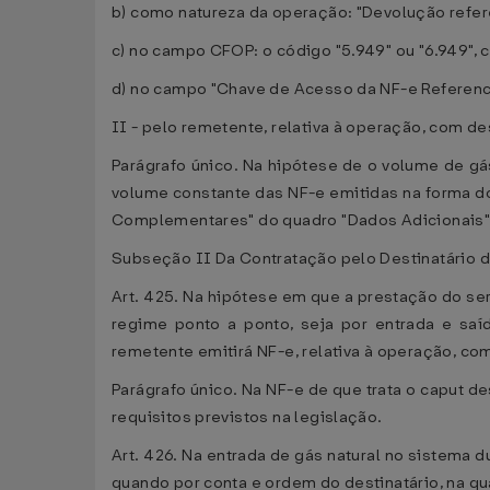
b) como natureza da operação: "Devolução refere
c) no campo CFOP: o código "5.949" ou "6.949", 
d) no campo "Chave de Acesso da NF-e Referencia
II - pelo remetente, relativa à operação, com d
Parágrafo único. Na hipótese de o volume de gás
volume constante das NF-e emitidas na forma do 
Complementares" do quadro "Dados Adicionais", 
Subseção II Da Contratação pelo Destinatário d
Art. 425. Na hipótese em que a prestação do ser
regime ponto a ponto, seja por entrada e saí
remetente emitirá NF-e, relativa à operação, co
Parágrafo único. Na NF-e de que trata o caput d
requisitos previstos na legislação.
Art. 426. Na entrada de gás natural no sistema 
quando por conta e ordem do destinatário, na qu