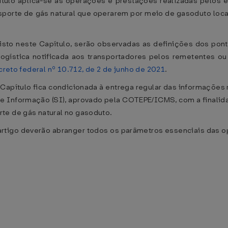
pítulo aplica-se às operações e prestações realizadas pelos
nsporte de gás natural que operarem por meio de gasoduto lo
evisto neste Capítulo, serão observadas as definições dos po
ogística notificada aos transportadores pelos remetentes ou 
reto federal nº 10.712, de 2 de junho de 2021
.
e Capítulo fica condicionada à entrega regular das informaçõ
e Informação (SI), aprovado pela COTEPE/ICMS, com a finalida
te de gás natural no gasoduto.
 artigo deverão abranger todos os parâmetros essenciais das 