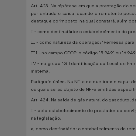
Art. 423. Na hipótese em que a prestação do ser
por entrada e saída, quando o remetente possu
destaque do imposto, na qual constará, além dos
I - como destinatário: o estabelecimento do pre
II - como natureza da operação: "Remessa para 
III - no campo CFOP: o código "5.949" ou "6.949
IV - no grupo "G Identificação do Local de Entr
sistema.
Parágrafo único. Na NF-e de que trata o caput d
os quais serão objeto de NF-e emitidas especif
Art. 424. Na saída de gás natural do gasoduto, d
I - pelo estabelecimento do prestador do servi
na legislação:
a) como destinatário: o estabelecimento do reme