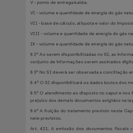
V - ponto de entrega/saída;
VI - volume e quantidade de energia do gás nat
VII - base de cálculo, alíquota e valor do impost
VIII - volume e quantidade de energia do gás n
IX - volume e quantidade de energia do gás natur
§ 2º Ao serem disponibilizadas no SI, as infor
conjunto de informações serem assinados digita
§ 3º No SI deverá ser observada a conciliação e
§ 4º O SI disponibilizará os dados brutos dos m
§ 5º O atendimento ao disposto no caput e nos §
prejuízo dos demais documentos exigidos na leg
§ 6º A fruição do tratamento previsto neste Cap
nele previstos.
Art. 421. A emissão dos documentos fiscais r