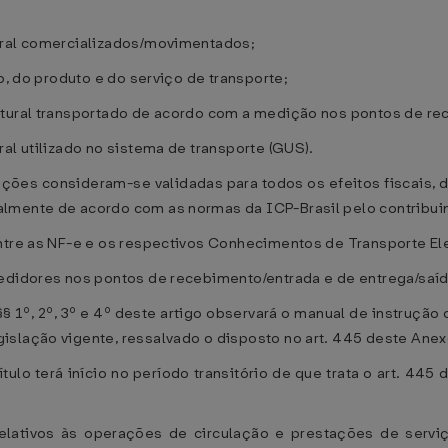
ural comercializados/movimentados;
o, do produto e do serviço de transporte;
atural transportado de acordo com a medição nos pontos de re
al utilizado no sistema de transporte (GUS).
mações consideram-se validadas para todos os efeitos fiscais
lmente de acordo com as normas da ICP-Brasil pelo contribuin
ntre as NF-e e os respectivos Conhecimentos de Transporte Ele
edidores nos pontos de recebimento/entrada e de entrega/saíd
§ 1º, 2º, 3º e 4º deste artigo observará o manual de instruç
islação vigente, ressalvado o disposto no art. 445 deste Anex
ítulo terá início no período transitório de que trata o art. 44
elativos às operações de circulação e prestações de serviço