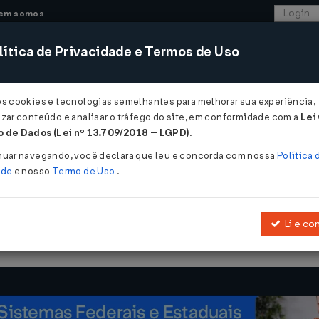
em somos
ítica de Privacidade e Termos de Uso
CONSULTORIA
SISTEMAS
COMÉRCIO EXTER
os cookies e tecnologias semelhantes para melhorar sua experiência,
zar conteúdo e analisar o tráfego do site, em conformidade com a
Lei
- Santa Catarina
 de Dados (Lei nº 13.709/2018 – LGPD)
.
022
nuar navegando, você declara que leu e concorda com nossa
Política 
ade
e nosso
Termo de Uso
.
Li e co
Introduz a Alteração 4.497 no RICMS/SC-01.