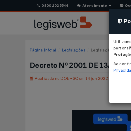
0800 202 5544
Atendimento
Qu
Pol
Utilizam
personali
Página Inicial
Legislações
Legislação Estadual 
Proteção
Decreto Nº 2001 DE 13/06/2
Ao conti
Privacid
Publicado no DOE - SC em 14 jun 2022