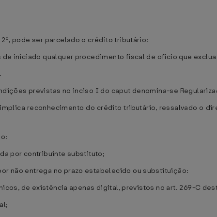
 2º, pode ser parcelado o crédito tributário:
s de iniciado qualquer procedimento fiscal de ofício que exclu
.
ondições previstas no inciso I do caput denomina-se Regulariz
implica reconhecimento do crédito tributário, ressalvado o dir
io:
da por contribuinte substituto;
por não entrega no prazo estabelecido ou substituição:
ônicos, de existência apenas digital, previstos no art. 269-C de
al;