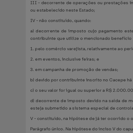
III - decorrente de operações ou prestações in
ou estabelecido neste Estado;
IV - não constituído, quando:
a) decorrente de imposto cujo pagamento este
contribuinte que utilize o mencionado benefício
1. pelo comércio varejista, relativamente ao per
2. em eventos, inclusive feiras; e
3. em campanha de promoção de vendas;
b) devido por contribuinte inscrito no Cacepe há
c) o seu valor for igual ou superior a R$ 2.000.0
d) decorrente de imposto devido na saída de m
esteja submetido a sistema especial de controle
V - constituído, na hipótese de já ter ocorrido 
Parágrafo único. Na hipótese do inciso V do capu