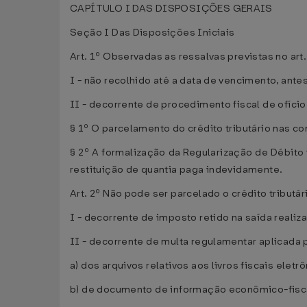
CAPÍTULO I DAS DISPOSIÇÕES GERAIS
Seção I Das Disposições Iniciais
Art. 1º Observadas as ressalvas previstas no art.
I - não recolhido até a data de vencimento, ante
II - decorrente de procedimento fiscal de ofício
§ 1º O parcelamento do crédito tributário nas c
§ 2º A formalização da Regularização de Débito 
restituição de quantia paga indevidamente.
Art. 2º Não pode ser parcelado o crédito tributár
I - decorrente de imposto retido na saída realiza
II - decorrente de multa regulamentar aplicada 
a) dos arquivos relativos aos livros fiscais eletr
b) de documento de informação econômico-fisc