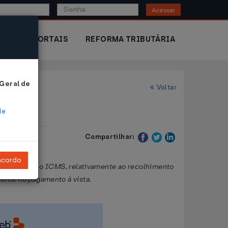
Acessar
IOR
PORTAIS
REFORMA TRIBUTÁRIA
 Geral de
Voltar
de
Compartilhar:
ncordo
dispõe sobre o ICMS, relativamente ao recolhimento
juros no pagamento à vista.