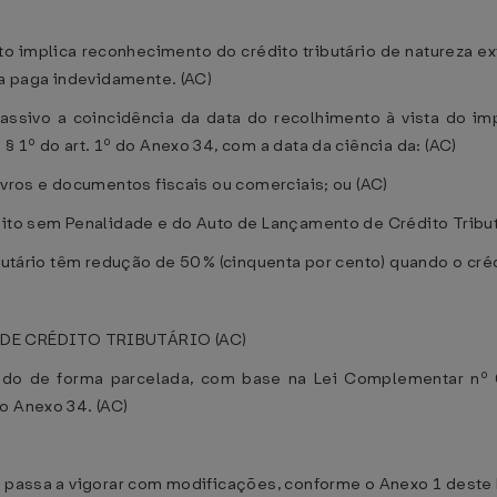
 implica reconhecimento do crédito tributário de natureza ext
ia paga indevidamente. (AC)
 passivo a coincidência da data do recolhimento à vista do i
§ 1º do art. 1º do Anexo 34, com a data da ciência da: (AC)
ivros e documentos fiscais ou comerciais; ou (AC)
bito sem Penalidade e do Auto de Lançamento de Crédito Tribut
butário têm redução de 50% (cinquenta por cento) quando o crédit
DE CRÉDITO TRIBUTÁRIO (AC)
olhido de forma parcelada, com base na Lei Complementar nº
o Anexo 34. (AC)
, passa a vigorar com modificações, conforme o Anexo 1 deste