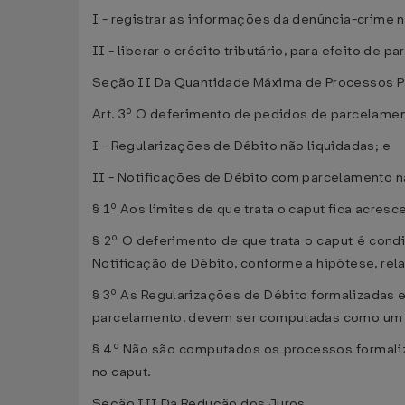
I - registrar as informações da denúncia-crime n
II - liberar o crédito tributário, para efeito d
Seção II Da Quantidade Máxima de Processos P
Art. 3º O deferimento de pedidos de parcelamento
I - Regularizações de Débito não liquidadas; e
II - Notificações de Débito com parcelamento n
§ 1º Aos limites de que trata o caput fica acresc
§ 2º O deferimento de que trata o caput é con
Notificação de Débito, conforme a hipótese, rel
§ 3º As Regularizações de Débito formalizadas e
parcelamento, devem ser computadas como um 
§ 4º Não são computados os processos formaliz
no caput.
Seção III Da Redução dos Juros