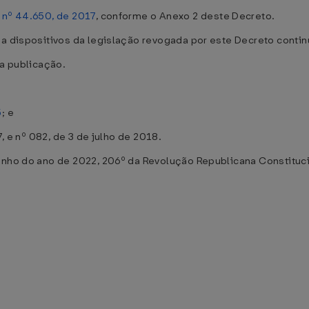
 nº 44.650, de 2017
, conforme o Anexo 2 deste Decreto.
 a dispositivos da legislação revogada por este Decreto conti
ua publicação.
5
; e
7, e nº 082, de 3 de julho de 2018.
unho do ano de 2022, 206º da Revolução Republicana Constituci