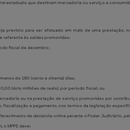
terestaduais que destinem mercadoria ou serviço a consumido
ja previsto para ser efetuado em mais de uma prestação, no
 e referente às saídas promovidas:
íodo fiscal de dezembro;
 menos de 180 (cento e oitenta) dias;
00,00 (dois milhões de reais), por período fiscal; ou
ercadoria ou na prestação de serviço promovidas por contri
, fiscalização e pagamento, nos termos da legislação específi
o oferecimento de denúncia-crime perante o Poder Judiciário, pe
t, o MPPE deve: