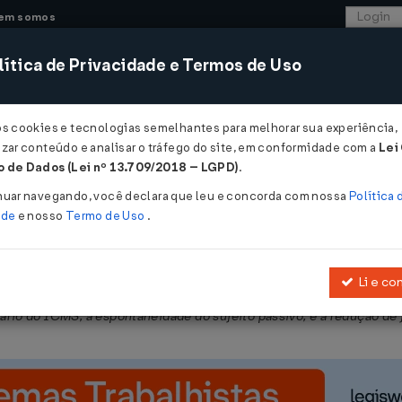
em somos
ítica de Privacidade e Termos de Uso
CONSULTORIA
SISTEMAS
COMÉRCIO EXTER
os cookies e tecnologias semelhantes para melhorar sua experiência,
zar conteúdo e analisar o tráfego do site, em conformidade com a
Lei
 - Pernambuco
 de Dados (Lei nº 13.709/2018 – LGPD)
.
2022
nuar navegando, você declara que leu e concorda com nossa
Política 
ade
e nosso
Termo de Uso
.
Li e co
017
, que regulamenta a
Lei nº 15.730, de 17 de março de 2016
, que 
tário do ICMS, à espontaneidade do sujeito passivo, e à redução de 