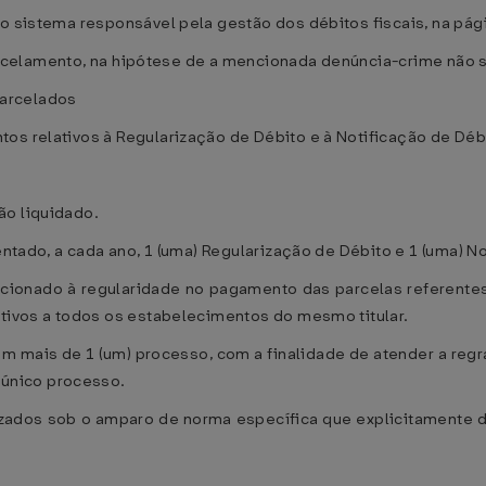
o sistema responsável pela gestão dos débitos fiscais, na pági
e parcelamento, na hipótese de a mencionada denúncia-crime não 
arcelados
s relativos à Regularização de Débito e à Notificação de Débit
ão liquidado.
entado, a cada ano, 1 (uma) Regularização de Débito e 1 (uma) N
dicionado à regularidade no pagamento das parcelas referente
ativos a todos os estabelecimentos do mesmo titular.
m mais de 1 (um) processo, com a finalidade de atender a regr
único processo.
ados sob o amparo de norma específica que explicitamente det