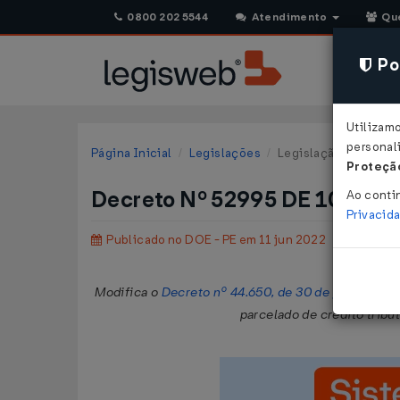
0800 202 5544
Atendimento
Qu
Pol
Utilizam
personali
Página Inicial
Legislações
Legislação Estadual
Proteção
Decreto Nº 52995 DE 10/06/
Ao conti
Privacid
Publicado no DOE - PE em 11 jun 2022
Modifica o
Decreto nº 44.650, de 30 de junho de 2
parcelado de crédito tribu