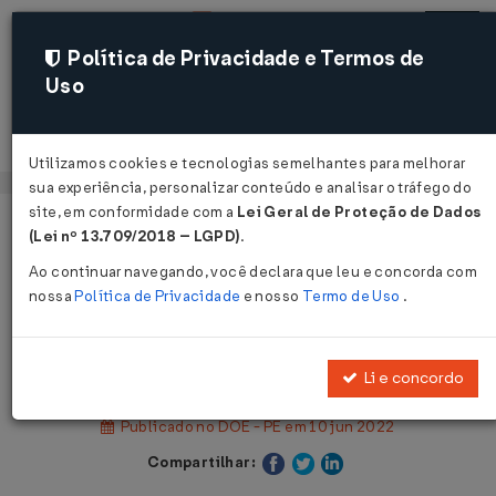
Política de Privacidade e Termos de
Uso
Acessar
Utilizamos cookies e tecnologias semelhantes para melhorar
sua experiência, personalizar conteúdo e analisar o tráfego do
site, em conformidade com a
Lei Geral de Proteção de Dados
Página Inicial
Legislações
(Lei nº 13.709/2018 – LGPD)
.
Legislação Estadual - Pernambuco
Ao continuar navegando, você declara que leu e concorda com
nossa
Política de Privacidade
e nosso
Termo de Uso
.
Voltar
Decreto Nº 52977 DE 09/06/2022
Li e concordo
Publicado no DOE - PE em 10 jun 2022
Compartilhar: