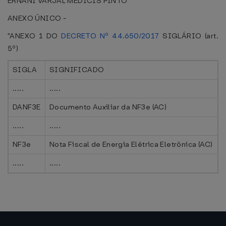
ERNANI VARJAL MEDICIS PINTO
ANEXO ÚNICO -
"ANEXO 1 DO
DECRETO Nº 44.650/2017
SIGLÁRIO (art.
5º)
SIGLA
SIGNIFICADO
.....
.....
DANF3E
Documento Auxiliar da NF3e (AC)
.....
.....
NF3e
Nota Fiscal de Energia Elétrica Eletrônica (AC)
.....
.....