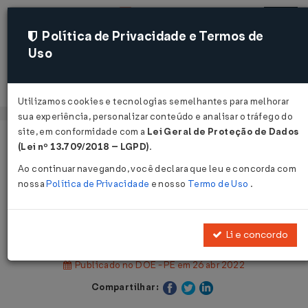
Política de Privacidade e Termos de
Uso
Acessar
Utilizamos cookies e tecnologias semelhantes para melhorar
sua experiência, personalizar conteúdo e analisar o tráfego do
site, em conformidade com a
Lei Geral de Proteção de Dados
Página Inicial
Legislações
(Lei nº 13.709/2018 – LGPD)
.
Legislação Estadual - Pernambuco
Ao continuar navegando, você declara que leu e concorda com
nossa
Política de Privacidade
e nosso
Termo de Uso
.
Voltar
Decreto Nº 52631 DE 25/04/2022
Li e concordo
Publicado no DOE - PE em 26 abr 2022
Compartilhar: