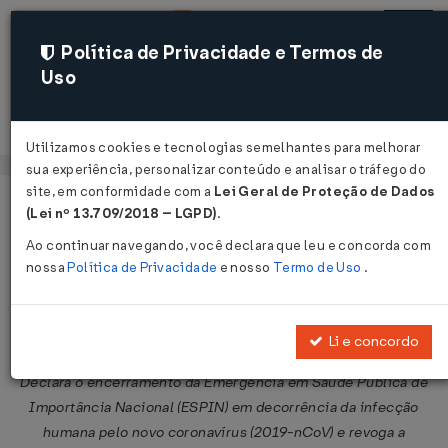
Política de Privacidade e Termos de
Uso
Acessar
Utilizamos cookies e tecnologias semelhantes para melhorar
sua experiência, personalizar conteúdo e analisar o tráfego do
site, em conformidade com a
Lei Geral de Proteção de Dados
Página Inicial
Legislações
Legislação Federal
Voltar
(Lei nº 13.709/2018 – LGPD)
.
Ao continuar navegando, você declara que leu e concorda com
Portaria MS Nº 913 DE 22/04/2022
nossa
Política de Privacidade
e nosso
Termo de Uso
.
Publicado no DOU em 22 abr 2022
Compartilhar:
Li e concordo
Declara o encerramento da Emergência em Saúde Pública de
Importância Nacional (ESPIN) em decorrência da infecção
humana pelo novo coronavírus (2019-nCoV) e revoga a