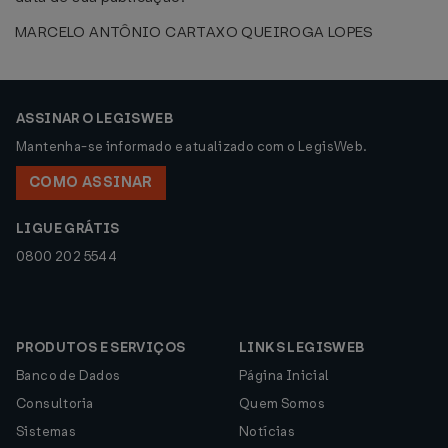
MARCELO ANTÔNIO CARTAXO QUEIROGA LOPES
ASSINAR O LEGISWEB
Mantenha-se informado e atualizado com o LegisWeb.
COMO ASSINAR
LIGUE GRÁTIS
0800 202 5544
PRODUTOS E SERVIÇOS
LINKS LEGISWEB
Banco de Dados
Página Inicial
Consultoria
Quem Somos
Sistemas
Notícias