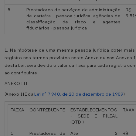
5
Prestadores de serviços de administração
R$
de carteira - pessoa jurídica, agências de
9.51
classificação de risco e agentes
fiduciários - pessoa jurídica
1. Na hipótese de uma mesma pessoa jurídica obter mais
registro nos termos previstos neste Anexo ou nos Anexos I
desta Lei, será devido o valor da Taxa para cada registro co
ao contribuinte.
ANEXO III
(Anexo III da
Lei nº 7.940, de 20 de dezembro de 1989
)
FAIXA
CONTRIBUINTE
ESTABELECIMENTOS
TAXA 
- SEDE E FILIAL
(QTD.)
1
Prestadores de
Até 2
R$