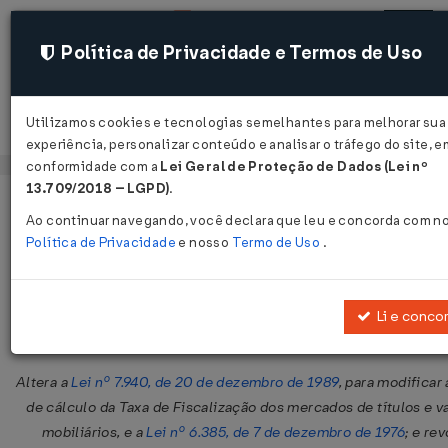
Política de Privacidade e Termos de Uso
Utilizamos cookies e tecnologias semelhantes para melhorar sua
Acessar
experiência, personalizar conteúdo e analisar o tráfego do site, e
conformidade com a
Lei Geral de Proteção de Dados (Lei nº
13.709/2018 – LGPD)
.
Página Inicial
Legislações
Legislação Federal
Ao continuar navegando, você declara que leu e concorda com n
Política de Privacidade
e nosso
Termo de Uso
.
Lei Nº 14317 DE 29/03/2022
Publicado no DOU em 30 mar 2022
Li e conco
Compartilhar:
Altera a
Lei nº 7.940, de 20 de dezembro de 1989
, para modificar
de cálculo da Taxa de Fiscalização dos mercados de títulos e v
mobiliários, e a
Lei nº 6.385, de 7 de dezembro de 1976
; e re