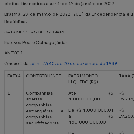
efeitos financeiros a partir de 1º de janeiro de 2022.
Brasília, 29 de março de 2022; 201º da Independência e 
República.
JAIR MESSIAS BOLSONARO
Esteves Pedro Colnago júnior
ANEXO I
(Anexo I da
Lei nº 7.940, de 20 de dezembro de 1989
)
FAIXA
CONTRIBUINTE
PATRIMÔNIO
TAXA (
LÍQUIDO (R$)
1
Companhias
Até R$
R$
abertas,
4.000.000,00
15.715
companhias
De R$ 4.000.000,01
R$
estrangeiras e
a R$
19.283
companhias
450.000.000,00
securitizadoras
De R$
R$