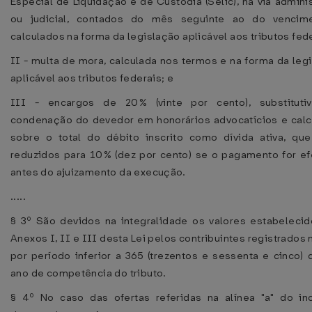
Especial de Liquidação e de Custódia (Selic), na via adminis
ou judicial, contados do mês seguinte ao do vencim
calculados na forma da legislação aplicável aos tributos fed
II - multa de mora, calculada nos termos e na forma da leg
aplicável aos tributos federais; e
III - encargos de 20% (vinte por cento), substituti
condenação do devedor em honorários advocatícios e cal
sobre o total do débito inscrito como dívida ativa, qu
reduzidos para 10% (dez por cento) se o pagamento for e
antes do ajuizamento da execução.
.....
§ 3º São devidos na integralidade os valores estabeleci
Anexos I, II e III desta Lei pelos contribuintes registrados
por período inferior a 365 (trezentos e sessenta e cinco) 
ano de competência do tributo.
§ 4º No caso das ofertas referidas na alínea "a" do in