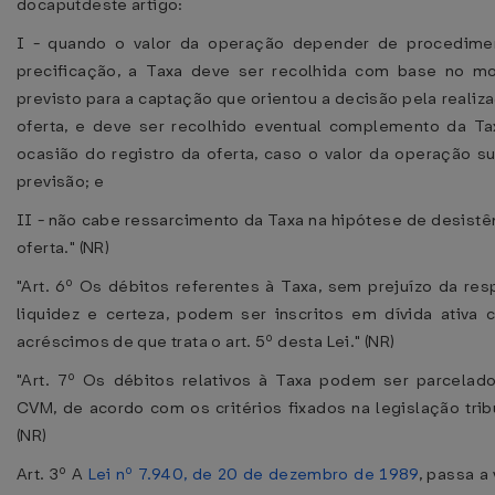
docaputdeste artigo:
I - quando o valor da operação depender de procedime
precificação, a Taxa deve ser recolhida com base no mo
previsto para a captação que orientou a decisão pela realiz
oferta, e deve ser recolhido eventual complemento da Ta
ocasião do registro da oferta, caso o valor da operação s
previsão; e
II - não cabe ressarcimento da Taxa na hipótese de desistê
oferta." (NR)
"Art. 6º Os débitos referentes à Taxa, sem prejuízo da res
liquidez e certeza, podem ser inscritos em dívida ativa
acréscimos de que trata o art. 5º desta Lei." (NR)
"Art. 7º Os débitos relativos à Taxa podem ser parcelad
CVM, de acordo com os critérios fixados na legislação tribu
(NR)
Art. 3º A
Lei nº 7.940, de 20 de dezembro de 1989
, passa a 