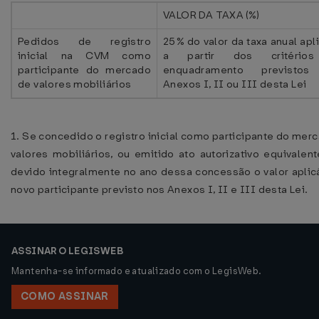
VALOR DA TAXA (%)
Pedidos de registro
25% do valor da taxa anual apl
inicial na CVM como
a partir dos critério
participante do mercado
enquadramento previstos
de valores mobiliários
Anexos I, II ou III desta Lei
1. Se concedido o registro inicial como participante do mer
valores mobiliários, ou emitido ato autorizativo equivalent
devido integralmente no ano dessa concessão o valor aplic
novo participante previsto nos Anexos I, II e III desta Lei.
ASSINAR O LEGISWEB
Mantenha-se informado e atualizado com o LegisWeb.
COMO ASSINAR