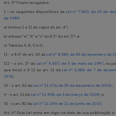
Art. 5º Ficam revogados:
I - os seguintes dispositivos da
Lei nº 7.940, de 20 de d
de 1989
:
a) incisos I e II do caput do art. 4º;
b) alíneas "a", "b" e "c" do § 1º do art. 5º; e
c) Tabelas A, B, C e D;
II - o § 6º do art. 20 da
Lei nº 8.383, de 30 de dezembro de 1
III - o art. 2º da
Lei nº 9.457, de 5 de maio de 1997
, na p
que inclui o § 12 ao art. 11 da
Lei nº 6.385, de 7 de deze
1976
;
IV - o art. 52 da
Lei nº 11.076, de 30 de dezembro de 2004
;
V - o art. 12 da
Lei nº 11.908, de 3 de março de 2009
; e
VI - o art. 82 da
Lei nº 12.249, de 11 de junho de 2010
.
Art. 6º Esta Lei entra em vigor na data de sua publicação e