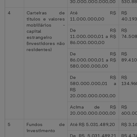
30.000.000.000,00
530.88
4
Carteiras de
Até R$
R$
títulos e valores
11.000.000,00
40.193
mobiliários -
De R$
R$
capital
11.000.000,01 a R$
74.508
estrangeiro
86.000.000,00
(investidores não
residentes)
De R$
R$
86.000.000,01 a R$
89.410
580.000.000,00
De R$
R$
580.000.000,01 a
134.96
R$
20.000.000.000,00
Acima de R$
R$
20.000.000.000,00
600.0
5
Fundos de
Até R$ 5.031.489,20
R$ 3.1
investimento
De R$ 5.031.489,21
R$ 4.7