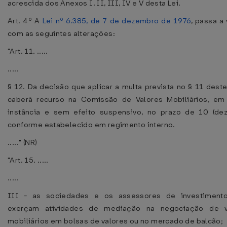
acrescida dos Anexos I, II, III, IV e V desta Lei.
Art. 4º A
Lei nº 6.385, de 7 de dezembro de 1976
, passa a 
com as seguintes alterações:
"Art. 11. .....
.....
§ 12. Da decisão que aplicar a multa prevista no § 11 deste
caberá recurso na Comissão de Valores Mobiliários, em 
instância e sem efeito suspensivo, no prazo de 10 (dez
conforme estabelecido em regimento interno.
....." (NR)
"Art. 15. .....
.....
III - as sociedades e os assessores de investiment
exerçam atividades de mediação na negociação de v
mobiliários em bolsas de valores ou no mercado de balcão;