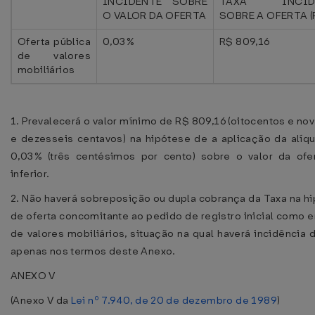
INCIDENTE SOBRE
TAXA INCID
O VALOR DA OFERTA
SOBRE A OFERTA (
Oferta pública
0,03%
R$ 809,16
de valores
mobiliários
1. Prevalecerá o valor mínimo de R$ 809,16 (oitocentos e nov
e dezesseis centavos) na hipótese de a aplicação da alíq
0,03% (três centésimos por cento) sobre o valor da ofe
inferior.
2. Não haverá sobreposição ou dupla cobrança da Taxa na h
de oferta concomitante ao pedido de registro inicial como 
de valores mobiliários, situação na qual haverá incidência 
apenas nos termos deste Anexo.
ANEXO V
(Anexo V da
Lei nº 7.940, de 20 de dezembro de 1989
)