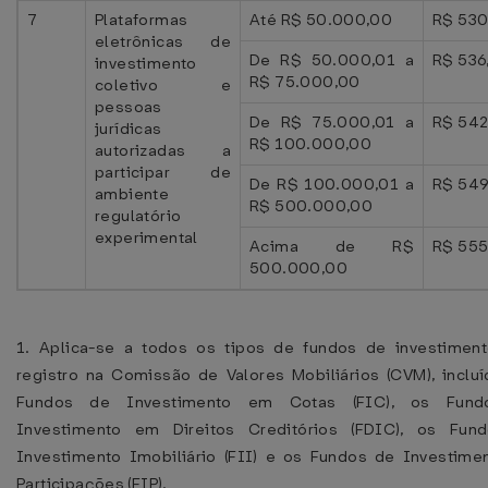
7
Plataformas
Até R$ 50.000,00
R$ 530
eletrônicas de
De R$ 50.000,01 a
R$ 536
investimento
R$ 75.000,00
coletivo e
pessoas
De R$ 75.000,01 a
R$ 542
jurídicas
R$ 100.000,00
autorizadas a
participar de
De R$ 100.000,01 a
R$ 549
ambiente
R$ 500.000,00
regulatório
experimental
Acima de R$
R$ 555
500.000,00
1. Aplica-se a todos os tipos de fundos de investimen
registro na Comissão de Valores Mobiliários (CVM), inclu
Fundos de Investimento em Cotas (FIC), os Fun
Investimento em Direitos Creditórios (FDIC), os Fun
Investimento Imobiliário (FII) e os Fundos de Investim
Participações (FIP).