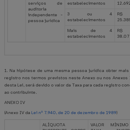
serviços de
estabelecimentos
12.69
auditoria
3 ou 4
R$
independente -
estabelecimentos
25.38
pessoa jurídica
Mais de 4
R$
estabelecimentos
38.07
1. Na hipótese de uma mesma pessoa jurídica obter mais
registro nos termos previstos neste Anexo ou nos Anexos 
desta Lei, será devido o valor da Taxa para cada registro co
ao contribuinte.
ANEXO IV
(Anexo IV da
Lei nº 7.940, de 20 de dezembro de 1989
)
ALÍQUOTA
VALOR MÍNIM