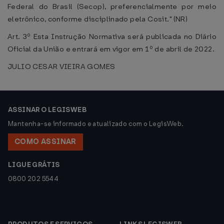
Federal do Brasil (Secop), preferencialmente por meio
eletrônico, conforme disciplinado pela Cosit." (NR)
Art. 3º Esta Instrução Normativa será publicada no Diário
Oficial da União e entrará em vigor em 1º de abril de 2022.
JULIO CESAR VIEIRA GOMES
ASSINAR O LEGISWEB
Mantenha-se informado e atualizado com o LegisWeb.
COMO ASSINAR
LIGUE GRÁTIS
0800 202 5544