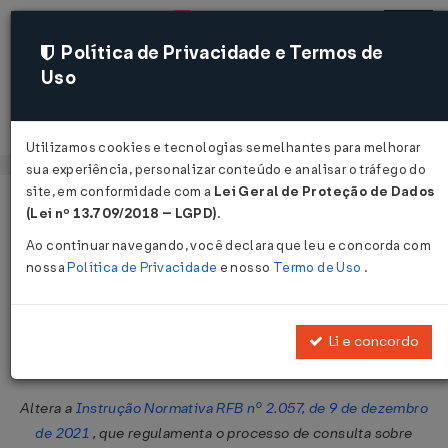
Política de Privacidade e Termos de
Uso
Acessar
Utilizamos cookies e tecnologias semelhantes para melhorar
sua experiência, personalizar conteúdo e analisar o tráfego do
site, em conformidade com a
Lei Geral de Proteção de Dados
Página Inicial
Legislações
Legislação Federal
Voltar
(Lei nº 13.709/2018 – LGPD)
.
Ao continuar navegando, você declara que leu e concorda com
Instrução Normativa RFB Nº 2076
nossa
Política de Privacidade
e nosso
Termo de Uso
.
DE 25/03/2022
Publicado no DOU em 28 mar 2022
Li e concordo
Compartilhar:
Altera a
Instrução Normativa RFB nº 2.057, de 9 de dezembro
de 2021
, que regulamenta o processo de consulta sobre