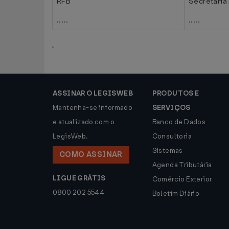
RFB
Secretaria 
.....
.....
"
ASSINAR O LEGISWEB
PRODUTOS E
Mantenha-se informado
SERVIÇOS
e atualizado com o
Banco de Dados
LegisWeb.
Consultoria
Sistemas
COMO ASSINAR
Agenda Tributária
LIGUE GRÁTIS
Comércio Exterior
0800 202 5544
Boletim Diário