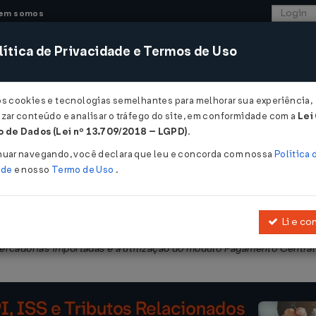
em somos
ítica de Privacidade e Termos de Uso
CONSULTORIA
SISTEMAS
COMÉRCIO EXTER
os cookies e tecnologias semelhantes para melhorar sua experiência,
zar conteúdo e analisar o tráfego do site, em conformidade com a
Lei
 - Pernambuco
 de Dados (Lei nº 13.709/2018 – LGPD)
.
2022
nuar navegando, você declara que leu e concorda com nossa
Política 
ade
e nosso
Termo de Uso
.
Li e co
2017
, que regulamenta a
Lei nº 15.730, de 17 de março de 2016
, que
ercadorias importadas e à utilização do módulo Pagamento Central