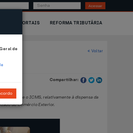
Acessar
IOR
PORTAIS
REFORMA TRIBUTÁRIA
 Geral de
Voltar
de
Compartilhar:
ncordo
 dispõe sobre o ICMS, relativamente à dispensa da
izado do Comércio Exterior.