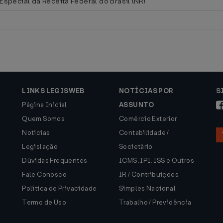
Especial da Receita Federal do Brasil (NR)
LINKS LEGISWEB
NOTÍCIAS POR
S
Página Inicial
ASSUNTO
Quem Somos
Comércio Exterior
Notícias
Contabilidade /
Legislação
Societário
Dúvidas Frequentes
ICMS, IPI, ISS e Outros
Fale Conosco
IR / Contribuições
Política de Privacidade
Simples Nacional
Termo de Uso
Trabalho / Previdência