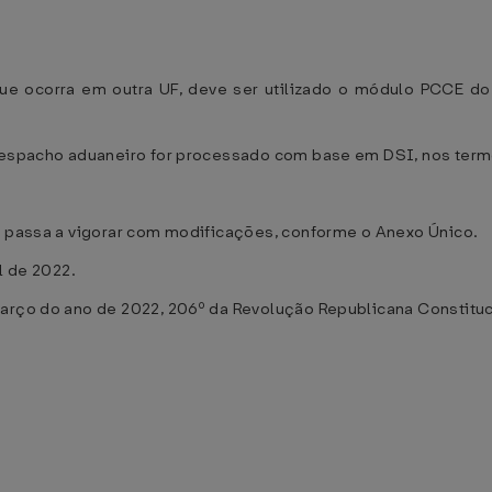
e ocorra em outra UF, deve ser utilizado o módulo PCCE d
 despacho aduaneiro for processado com base em DSI, nos termo
, passa a vigorar com modificações, conforme o Anexo Único.
l de 2022.
março do ano de 2022, 206º da Revolução Republicana Constituc