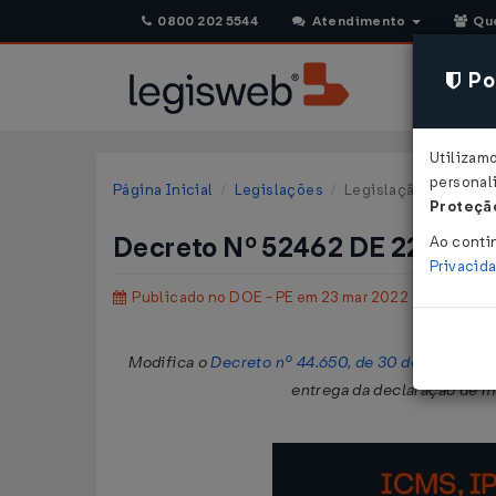
0800 202 5544
Atendimento
Qu
Pol
Utilizam
personali
Página Inicial
Legislações
Legislação Estadual
Proteção
Decreto Nº 52462 DE 22/03/
Ao conti
Privacid
Publicado no DOE - PE em 23 mar 2022
Modifica o
Decreto nº 44.650, de 30 de junho de 
entrega da declaração de m