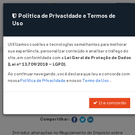
Política de Privacidade e Termos de
Uso
Acessar
Utilizamos cookies e tecnologias semelhantes para melhorar
sua experiência, personalizar conteúdo e analisar o tráfego do
site, em conformidade com a
Lei Geral de Proteção de Dados
Página Inicial
Legislações
Legislação Estadual - São Paulo
(Lei nº 13.709/2018 – LGPD)
.
Ao continuar navegando, você declara que leu e concorda com
Voltar
nossa
Política de Privacidade
e nosso
Termo de Uso
.
Decreto Nº 66559 DE 11/03/2022
Li e concordo
Publicado no DOE - SP em 12 mar 2022
Compartilhar:
Introduz alterações no Regulamento do Imposto sobre