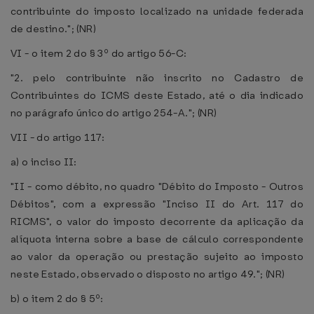
contribuinte do imposto localizado na unidade federada
de destino."; (NR)
VI - o item 2 do § 3º do artigo 56-C:
"2. pelo contribuinte não inscrito no Cadastro de
Contribuintes do ICMS deste Estado, até o dia indicado
no parágrafo único do artigo 254-A."; (NR)
VII - do artigo 117:
a) o inciso II:
"II - como débito, no quadro "Débito do Imposto - Outros
Débitos", com a expressão "Inciso II do Art. 117 do
RICMS", o valor do imposto decorrente da aplicação da
alíquota interna sobre a base de cálculo correspondente
ao valor da operação ou prestação sujeito ao imposto
neste Estado, observado o disposto no artigo 49."; (NR)
b) o item 2 do § 5º: