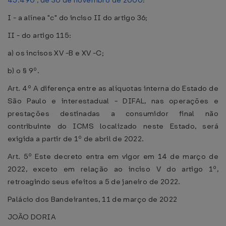
45.490 , de 30 de novembro de 2000
:
I - a alínea "c" do inciso II do artigo 36;
II - do artigo 115:
a) os incisos XV -B e XV -C;
b) o § 9º.
Art. 4º A diferença entre as alíquotas interna do Estado de
São Paulo e interestadual - DIFAL, nas operações e
prestações destinadas a consumidor final não
contribuinte do ICMS localizado neste Estado, será
exigida a partir de 1º de abril de 2022.
Art. 5º Este decreto entra em vigor em 14 de março de
2022, exceto em relação ao inciso V do artigo 1º,
retroagindo seus efeitos a 5 de janeiro de 2022.
Palácio dos Bandeirantes, 11 de março de 2022
JOÃO DORIA