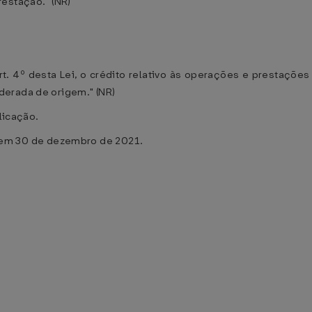
estação." (NR)
rt. 4º desta Lei, o crédito relativo às operações e prestaçõe
derada de origem." (NR)
blicação.
m 30 de dezembro de 2021.