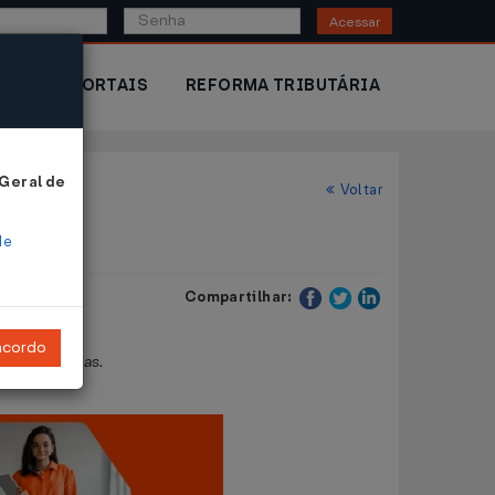
Acessar
IOR
PORTAIS
REFORMA TRIBUTÁRIA
 Geral de
Voltar
de
Compartilhar:
ncordo
s providências.