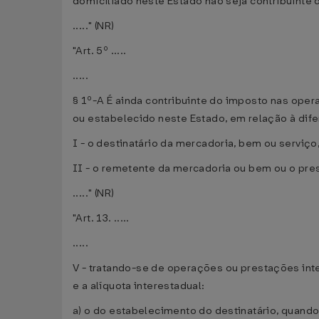
domiciliado neste Estado não seja contribuinte 
....." (NR)
"Art. 5º .....
.....
§ 1º-A É ainda contribuinte do imposto nas ope
ou estabelecido neste Estado, em relação à difer
I - o destinatário da mercadoria, bem ou serviço
II - o remetente da mercadoria ou bem ou o pres
....." (NR)
"Art. 13. .....
.....
V - tratando-se de operações ou prestações inte
e a alíquota interestadual:
a) o do estabelecimento do destinatário, quando