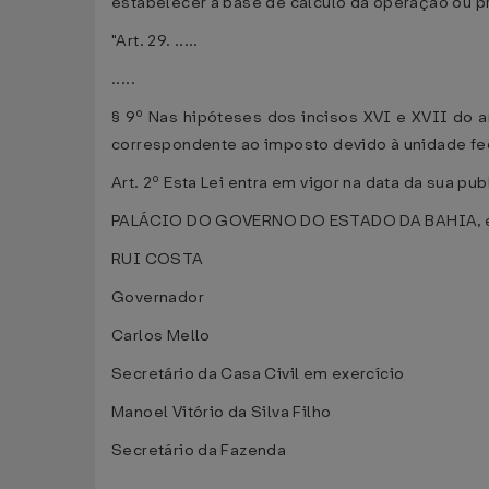
estabelecer a base de cálculo da operação ou pr
"Art. 29. .....
.....
§ 9º Nas hipóteses dos incisos XVI e XVII do a
correspondente ao imposto devido à unidade fe
Art. 2º Esta Lei entra em vigor na data da sua pu
PALÁCIO DO GOVERNO DO ESTADO DA BAHIA, e
RUI COSTA
Governador
Carlos Mello
Secretário da Casa Civil em exercício
Manoel Vitório da Silva Filho
Secretário da Fazenda