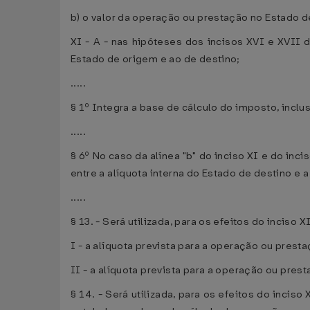
b) o valor da operação ou prestação no Estado d
XI - A - nas hipóteses dos incisos XVI e XVII d
Estado de origem e ao de destino;
.....
§ 1º Integra a base de cálculo do imposto, inclus
.....
§ 6º No caso da alínea "b" do inciso XI e do inc
entre a alíquota interna do Estado de destino e a
.....
§ 13. - Será utilizada, para os efeitos do inciso X
I - a alíquota prevista para a operação ou pres
II - a alíquota prevista para a operação ou pres
§ 14. - Será utilizada, para os efeitos do incis