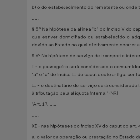
b) o do estabelecimento do remetente ou onde ti
.....
§ 5º Na hipótese da alínea "b" do inciso V do c
que estiver domiciliado ou estabelecido o adq
devido ao Estado no qual efetivamente ocorrer a
§ 6º Na hipótese de serviço de transporte inter
I - o passageiro será considerado o consumidor 
"a" e "b" do inciso II do caput deste artigo, con
II - o destinatário do serviço será considerado
à tributação pela alíquota interna." (NR)
"Art. 17. .....
.....
XI - nas hipóteses do inciso XV do caput do art. 
a) o valor da operação ou prestação no Estado d