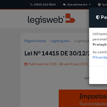
0800 202 5544
Atendimento
Qu
Pol
Utilizam
personali
Página Inicial
Legislações
Legislação Estadual 
Proteção
Lei Nº 14415 DE 30/12/2021
Ao conti
Privacid
Publicado no DOE - BA em 31 dez 2021
Altera a
Lei n