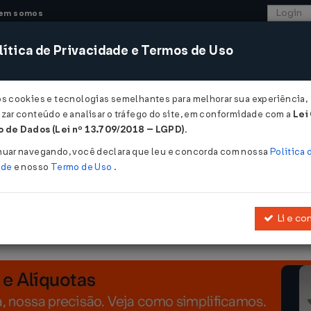
em somos
ítica de Privacidade e Termos de Uso
CONSULTORIA
SISTEMAS
COMÉRCIO EXTER
os cookies e tecnologias semelhantes para melhorar sua experiência,
zar conteúdo e analisar o tráfego do site, em conformidade com a
Lei
- Bahia
 de Dados (Lei nº 13.709/2018 – LGPD)
.
nuar navegando, você declara que leu e concorda com nossa
Política 
ade
e nosso
Termo de Uso
.
Li e co
º 7.014, de 04 de dezembro de 1996
, na forma que indica, e dá outra