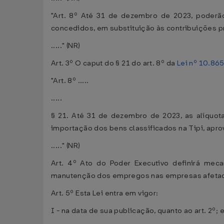
"Art. 8º Até 31 de dezembro de 2023, poderão
concedidos, em substituição às contribuições pre
....." (NR)
Art. 3º O caput do § 21 do art. 8º da
Lei nº 10.865
"Art. 8º .....
.....
§ 21. Até 31 de dezembro de 2023, as alíquot
importação dos bens classificados na Tipi, apr
....." (NR)
Art. 4º Ato do Poder Executivo definirá me
manutenção dos empregos nas empresas afetadas
Art. 5º Esta Lei entra em vigor:
I - na data de sua publicação, quanto ao art. 2º; 