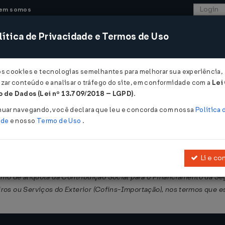
em somos
ítica de Privacidade e Termos de Uso
CONSULTORIA
SISTEMAS
COMÉRCIO EXTER
os cookies e tecnologias semelhantes para melhorar sua experiência,
zar conteúdo e analisar o tráfego do site, em conformidade com a
Lei
 de Dados (Lei nº 13.709/2018 – LGPD)
.
nuar navegando, você declara que leu e concorda com nossa
Política 
ade
e nosso
Termo de Uso
.
Li e co
 para prorrogar o prazo referente à contribuição previdenciária sobre
scimo de alíquota da Contribuição Social para o Financiamento da S
ros ou Serviços do Exterior (Cofins-Importação), nos termos que e