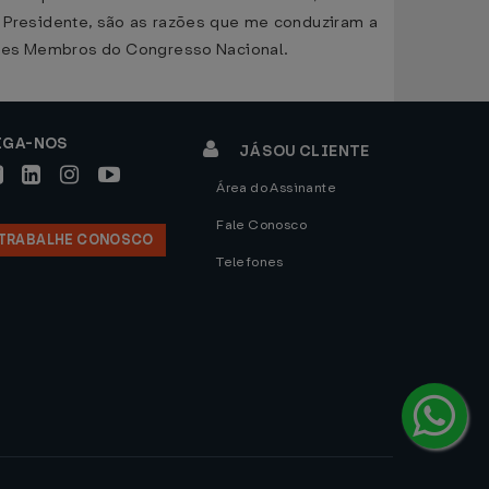
r Presidente, são as razões que me conduziram a
ores Membros do Congresso Nacional.
IGA-NOS
JÁ SOU CLIENTE
Área do Assinante
Fale Conosco
TRABALHE CONOSCO
Telefones