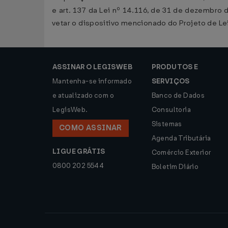
e art. 137 da Lei nº 14.116, de 31 de dezembro
vetar o dispositivo mencionado do Projeto de 
ASSINAR O LEGISWEB
PRODUTOS E
Mantenha-se informado
SERVIÇOS
e atualizado com o
Banco de Dados
LegisWeb.
Consultoria
Sistemas
COMO ASSINAR
Agenda Tributária
LIGUE GRÁTIS
Comércio Exterior
0800 202 5544
Boletim Diário