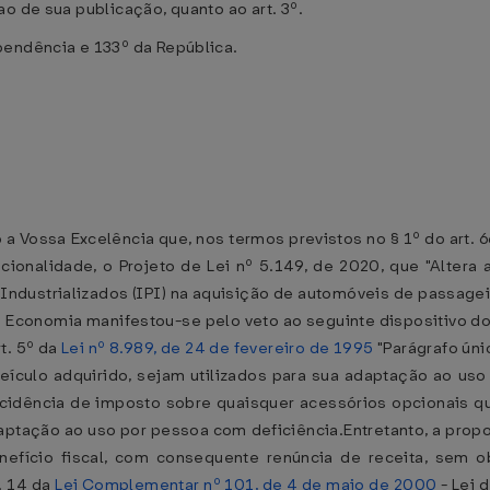
o de sua publicação, quanto ao art. 3º.
pendência e 133º da República.
Vossa Excelência que, nos termos previstos no § 1º do art. 66
cionalidade, o Projeto de Lei nº 5.149, de 2020, que "Altera 
Industrializados (IPI) na aquisição de automóveis de passagei
a Economia manifestou-se pelo veto ao seguinte dispositivo do Pr
t. 5º da
Lei nº 8.989, de 24 de fevereiro de 1995
"Parágrafo úni
culo adquirido, sejam utilizados para sua adaptação ao uso
incidência de imposto sobre quaisquer acessórios opcionais q
ptação ao uso por pessoa com deficiência.Entretanto, a propo
enefício fiscal, com consequente renúncia de receita, sem 
. 14 da
Lei Complementar nº 101, de 4 de maio de 2000
- Lei d