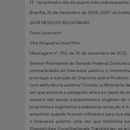
II - no primeiro dia do quarto mês subsequente a
Brasília, 31 de dezembro de 2021; 200º da Inde
JAIR MESSIAS BOLSONARO
Onyx Lorenzoni
Ciro Nogueira Lima Filho
Mensagem nº 753, de 31 de dezembro de 2021.
Senhor Presidente do Senado Federal,Comunico a 
contrariedade ao interesse público e inconstitu
prorrogar a isenção do Imposto sobre Produtos 
com deficiência auditiva".Ouvido, o Ministério d
em que acresce o parágrafo único ao caput do ar
mesmo não sendo equipamentos originais do veí
propositura legislativa estabelece exceção à 
adquirido quando fossem utilizados para sua ada
o interesse público uma vez que instituiria b
Disposições Constitucionais Transitórias, no art