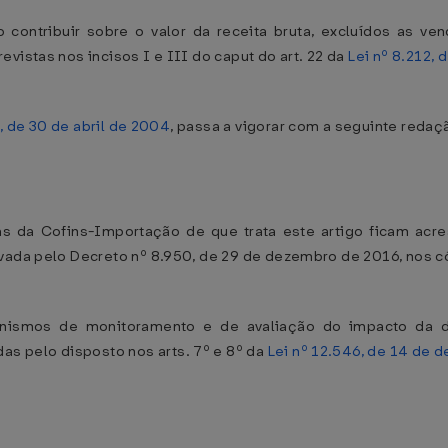
 contribuir sobre o valor da receita bruta, excluídos as ve
vistas nos incisos I e III do caput do art. 22 da
Lei nº 8.212, 
, de 30 de abril de 2004
, passa a vigorar com a seguinte redaç
as da Cofins-Importação de que trata este artigo ficam acr
ovada pelo Decreto nº 8.950, de 29 de dezembro de 2016, nos c
canismos de monitoramento e de avaliação do impacto da
 pelo disposto nos arts. 7º e 8º da
Lei nº 12.546, de 14 de 
e