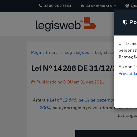
0800 202 5544
Atendimento
Qu
Pol
Utilizam
personali
Página Inicial
Legislações
Legislação Federal
Proteção
Lei Nº 14288 DE 31/12/2021
Ao conti
Privacid
Publicado no DOU em 31 dez 2021
Altera a
Lei nº 12.546, de 14 de dezembro de 2011
,
2004
, para prorrogar o prazo referente a acré
Estrangei