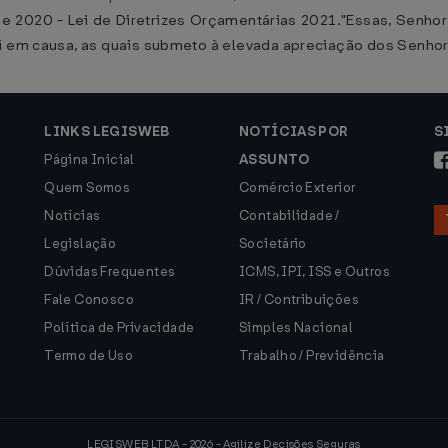
 de 2020 - Lei de Diretrizes Orçamentárias 2021."Essas, Senho
Lei em causa, as quais submeto à elevada apreciação dos Senh
LINKS LEGISWEB
NOTÍCIAS POR
S
Página Inicial
ASSUNTO
Quem Somos
Comércio Exterior
Notícias
Contabilidade /
Legislação
Societário
Dúvidas Frequentes
ICMS, IPI, ISS e Outros
Fale Conosco
IR / Contribuições
Política de Privacidade
Simples Nacional
Termo de Uso
Trabalho / Previdência
LEGISWEB LTDA - 2026 - Agilize Decisões Seguras