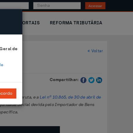
Acessar
IOR
PORTAIS
REFORMA TRIBUTÁRIA
 Geral de
Voltar
de
Compartilhar:
ncordo
 a receita bruta, e a
Lei nº 10.865, de 30 de abril de
eguridade Social devida pelo Importador de Bens
specifica.