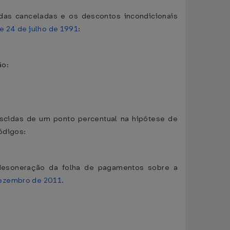
ndas canceladas e os descontos incondicionais
de 24 de julho de 1991
:
ão:
escidas de um ponto percentual na hipótese de
ódigos:
 desoneração da folha de pagamentos sobre a
dezembro de 2011
.