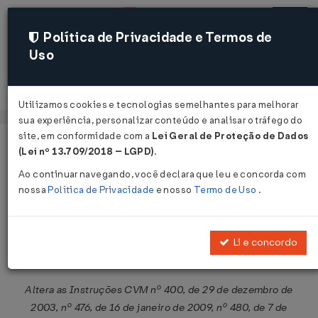
Política de Privacidade e Termos de
Uso
Acessar
Utilizamos cookies e tecnologias semelhantes para melhorar
sua experiência, personalizar conteúdo e analisar o tráfego do
site, em conformidade com a
Lei Geral de Proteção de Dados
Página Inicial
Legislações
Legislação Federal
Voltar
(Lei nº 13.709/2018 – LGPD)
.
Ao continuar navegando, você declara que leu e concorda com
Resolução CVM Nº 61 DE
nossa
Política de Privacidade
e nosso
Termo de Uso
.
27/12/2021
Publicado no DOU em 28 dez 2021
Li e concordo
Compartilhar:
Altera as Instruções CVM nº 400, de 29 de dezembro de
2003, nº 476, de 16 de janeiro de 2009, nº 480, de 7 de